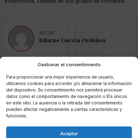
proporciona, creando así sus grupos de confianza.
AUTOR
Edurne García Ordóñez
Gestionar el consentimiento
Noticias relacionadas
Para proporcionar una mejor experiencia de usuario,
Online Casino
utilizamos cookies para acceder y/o almacenar la información
Mejores Cripto Casinos Online en
del dispositivo. Su consentimiento nos permitirá procesar
Colombia 2025: Bitcoin Casinos
datos como el comportamiento de navegación o IDs únicos
en este sitio. La ausencia o la retirada del consentimiento
Online Casino
pueden afectar negativamente a ciertas características y
Mejores Casinos Online con Bitcoin y
funciones.
Criptomonedas en Argentina 2025
Aceptar
Online Casino