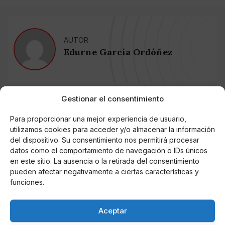
AUTOR
Edurne García Ordóñez
Noticias relacionadas
Gestionar el consentimiento
Online Casino
Para proporcionar una mejor experiencia de usuario,
Mejores Cripto Casinos Online en
utilizamos cookies para acceder y/o almacenar la información
Colombia 2025: Bitcoin Casinos
del dispositivo. Su consentimiento nos permitirá procesar
datos como el comportamiento de navegación o IDs únicos
en este sitio. La ausencia o la retirada del consentimiento
Online Casino
Mejores Casinos Online con Bitcoin y
pueden afectar negativamente a ciertas características y
Criptomonedas en Argentina 2025
funciones.
Online Casino
Aceptar
Mejores casinos online con
criptomonedas y Bitcoin en México 2025