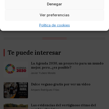
Denegar
Entretenimiento
Ver preferencias
Fortnite regresa para iOS en la Unión
Europea
Política de cookies
Te puede interesar
La Agenda 2030, un proyecto para un mundo
mejor, pero...¿es posible?
Javier Yubero Morato
Dulce vegano gratis por ver un vídeo
Amparo Rodríguez Frías
Las evidencias del vertiginoso ritmo del