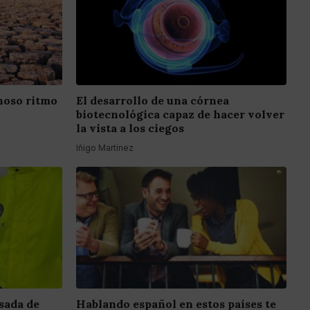
inoso ritmo
El desarrollo de una córnea
biotecnológica capaz de hacer volver
la vista a los ciegos
Iñigo Martinez
sada de
Hablando español en estos países te