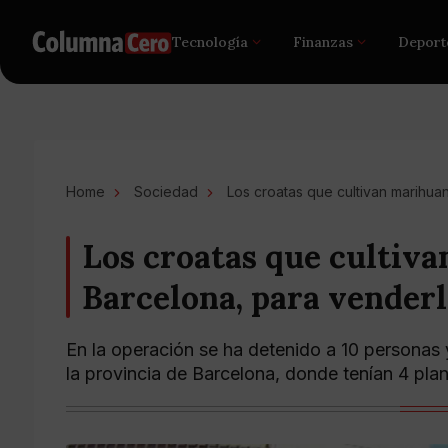
Tecnología
Finanzas
Deport
Home
Sociedad
Los croatas que cultivan marihu
Los croatas que cultiva
Barcelona, para vender
En la operación se ha detenido a 10 personas y
la provincia de Barcelona, donde tenían 4 pla