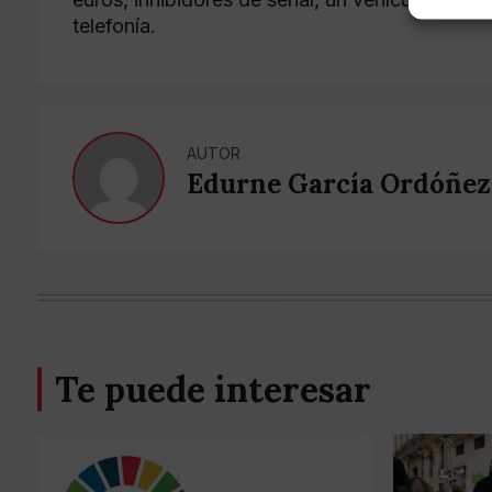
telefonía.
AUTOR
Edurne García Ordóñez
Te puede interesar