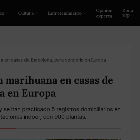
Opinión
Zona
es
Cultura
Entretenimiento
experta
VIP
ana en casas de Barcelona, para venderla en Europa
n marihuana en casas de
la en Europa
 se han practicado 5 registros domiciliarios en
ntaciones indoor, con 900 plantas.