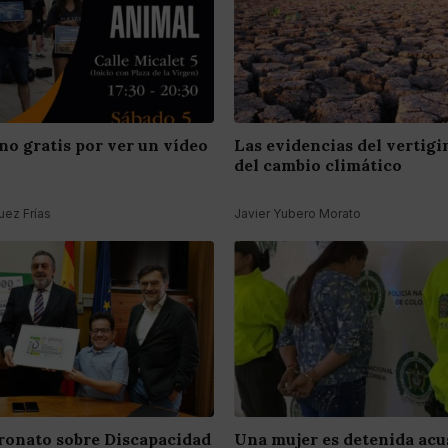
no gratis por ver un vídeo
Las evidencias del vertig
del cambio climático
ez Frías
Javier Yubero Morato
tronato sobre Discapacidad
Una mujer es detenida acu