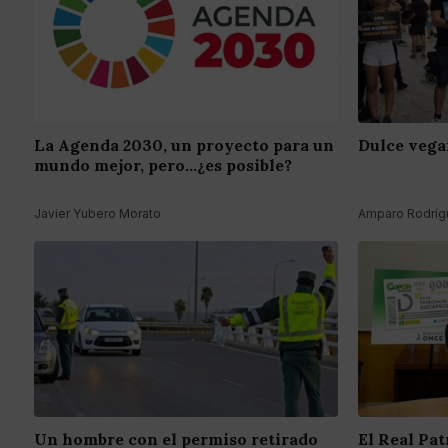
La Agenda 2030, un proyecto para un
Dulce vega
mundo mejor, pero...¿es posible?
Javier Yubero Morato
Amparo Rodrígu
Un hombre con el permiso retirado
El Real Pa