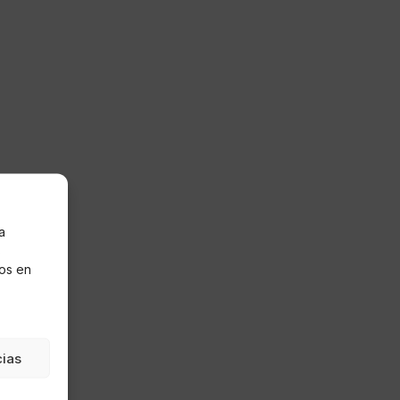
a
s
os en
cias