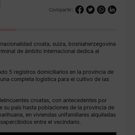
Compartir:
 nacionalidad croata, suiza, bosniaherzegovina
iminal de ámbito internacional dedica al
do 5 registros domiciliarios en la provincia de
na completa logística para el cultivo de las
lincuentes croatas, con antecedentes por
 su país hasta poblaciones de la provincia de
arihuana, en viviendas unifamiliares alquiladas
sapercibidos entre el vecindario.