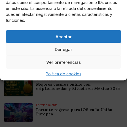
datos como el comportamiento de navegación o IDs únicos
en este sitio. La ausencia o la retirada del consentimiento
pueden afectar negativamente a ciertas características y
Noticias relacionadas
funciones.
Online Casino
Mejores Cripto Casinos Online en
Aceptar
Colombia 2025: Bitcoin Casinos
Denegar
Online Casino
Mejores Casinos Online con Bitcoin y
Ver preferencias
Criptomonedas en Argentina 2025
Política de cookies
Online Casino
Mejores casinos online con
criptomonedas y Bitcoin en México 2025
Entretenimiento
Fortnite regresa para iOS en la Unión
Europea