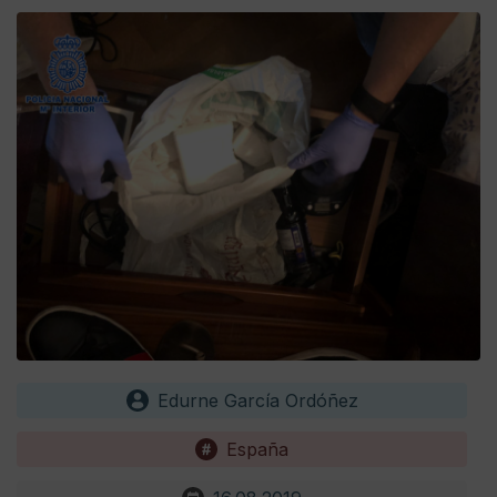
Edurne García Ordóñez
España