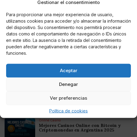
Gestionar el consentimiento
defraudado y 12 cuentas bancarias de diferentes
entidades junto a 39 tarjetas asociadas a las mismas.
Para proporcionar una mejor experiencia de usuario,
utilizamos cookies para acceder y/o almacenar la información
del dispositivo. Su consentimiento nos permitirá procesar
datos como el comportamiento de navegación o IDs únicos
en este sitio. La ausencia o la retirada del consentimiento
AUTOR
pueden afectar negativamente a ciertas características y
Juan José Iglesias Abad
funciones.
Aceptar
Noticias relacionadas
Denegar
Online Casino
Ver preferencias
Mejores Cripto Casinos Online en
Colombia 2025: Bitcoin Casinos
Política de cookies
Online Casino
Mejores Casinos Online con Bitcoin y
Criptomonedas en Argentina 2025