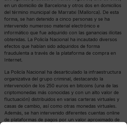
en un domicilio de Barcelona y otros dos en domicilios
del término municipal de Marratxi (Mallorca). De esta
forma, se han detenido a cinco personas y se ha
intervenido numeroso material electrónico e
informático que fue adquirido con las ganancias ilícitas
obtenidas. La Policía Nacional ha incautado diversos
efectos que habían sido adquiridos de forma
fraudulenta a través de la plataforma de compra en
Internet.
La Policía Nacional ha desarticulado la infraestructura
organizativa del grupo criminal, destacando la
intervención de los 250 euros en bitcoins (una de las
criptomonedas más conocidas y con un alto valor de
fluctuación) distribuidos en varias carteras virtuales y
casas de cambio, así como otras monedas virtuales.
Además, se han intervenido diferentes cuentas online
de plataformas de pagos por un valor aproximado de
20 euros, un vehículo financiado con el dinero