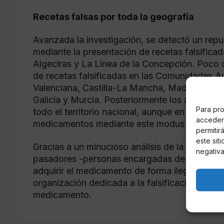
Recetas falsas por toda la geografía
Avanzada la investigación, se detectó un rep
mediante la presentación de recetas falsificad
Algeciras y La Línea de la Concepción. Poco
de recetas falsificadas en las Comunidades 
Valenciana, Castilla-La Mancha, Madrid, Galici
Galicia y Murcia. Posteriormente los agentes d
Para pro
todo el territorio nacional, aunque en su mayo
acceder 
medicamentos mediante este modus operandi e
permitir
este sit
Gracias a un minucioso análisis de la informaci
negativa
pasadores -personas encargadas de entregar la
adquirir el medicamento de forma ilegal- y s
organización dedicada a la falsificación de rec
medicamento.