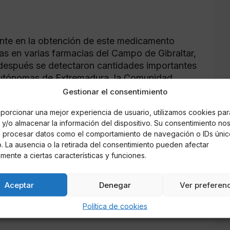
unte en la obtención de este medicamento
as en varias farmacias del Campo de Gibraltar,
 después se detectaron cantidades importantes
Autónomas de Extremadura, la Comunidad
a, La Rioja, Cantabria, Castilla y León, Ceuta,
Gestionar el consentimiento
etectaron que se extendió la práctica ilegal a
porcionar una mejor experiencia de usuario, utilizamos cookies par
ría las personas que adquirían los
y/o almacenar la información del dispositivo. Su consentimiento no
ran vecinos de Algeciras y Ceuta.
á procesar datos como el comportamiento de navegación o IDs únic
io. La ausencia o la retirada del consentimiento pueden afectar
ón se pudo identificar a los principales
mente a ciertas características y funciones.
s recetas falsificadas en las farmacias para
e detuvo a 18 personas componentes de la
Aceptar
Denegar
Ver preferen
etas, su distribución, adquisición y venta del
Política de cookies