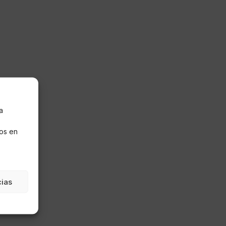
a
s
os en
cias