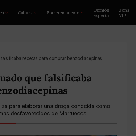
Opinión
Zona
es
Cultura
Entretenimiento
experta
VIP
falsificaba recetas para comprar benzodiacepinas
ado que falsificaba
enzodiacepinas
iliza para elaborar una droga conocida como
s más desfavorecidos de Marruecos.