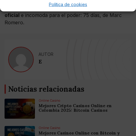
proceso de producción (aunque muchos dicen que
Política de cookies
parada) sobre
Alcasser
mostrando una
version no
oficial
e incomoda para el poder: 75 días, de Marc
Romero.
AUTOR
E
Noticias relacionadas
Online Casino
Mejores Cripto Casinos Online en
Colombia 2025: Bitcoin Casinos
Online Casino
Mejores Casinos Online con Bitcoin y