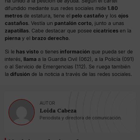
ha unido a la petición de ayuda. Según el cartel
difundido mediante sus redes sociales mide
1.80
metros
de estatura, tiene el
pelo castaño
y los
ojos
castaños
. Vestía un
pantalón corto
, junto a unas
zapatillas
. Cabe destacar que posee
cicatrices
en la
pierna
y el
brazo derecho
.
Si le
has visto
o tienes
información
que pueda ser de
interés,
llama
a la Guardia Civil (062), a la Policía (091)
o al Servicio de Emergencias (112). Se ruega también
la
difusión
de la noticia a través de las redes sociales.
AUTOR
Loida Cabeza
Periodista y directora de comunicación.