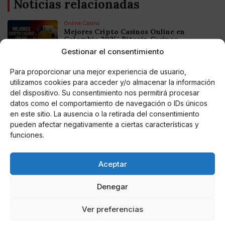
Noticias relacionadas
Online Casino
Mejores Cripto Casinos Online en
Colombia 2025: Bitcoin Casinos
Gestionar el consentimiento
Online Casino
Para proporcionar una mejor experiencia de usuario,
Mejores Casinos Online con Bitcoin y
utilizamos cookies para acceder y/o almacenar la información
Criptomonedas en Argentina 2025
del dispositivo. Su consentimiento nos permitirá procesar
datos como el comportamiento de navegación o IDs únicos
en este sitio. La ausencia o la retirada del consentimiento
Online Casino
Mejores casinos online con
pueden afectar negativamente a ciertas características y
criptomonedas y Bitcoin en México 2025
funciones.
Entretenimiento
Aceptar
Fortnite regresa para iOS en la Unión
Europea
Denegar
Ver preferencias