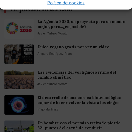
Política de cookies
Te puede interesar
La Agenda 2030, un proyecto para un mundo
mejor, pero...¿es posible?
Javier Yubero Morato
Dulce vegano gratis por ver un vídeo
Amparo Rodríguez Frías
Las evidencias del vertiginoso ritmo del
cambio climático
Javier Yubero Morato
El desarrollo de una córnea biotecnológica
capaz de hacer volver la vista a los ciegos
Iñigo Martinez
Un hombre con el permiso retirado pierde
321 puntos del carné de conducir