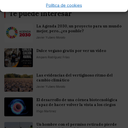
Política de cookies
Te puede interesar
La Agenda 2030, un proyecto para un mundo
mejor, pero...¿es posible?
Javier Yubero Morato
Dulce vegano gratis por ver un vídeo
Amparo Rodríguez Frías
Las evidencias del vertiginoso ritmo del
cambio climático
Javier Yubero Morato
El desarrollo de una córnea biotecnológica
capaz de hacer volver la vista a los ciegos
Iñigo Martinez
Un hombre con el permiso retirado pierde