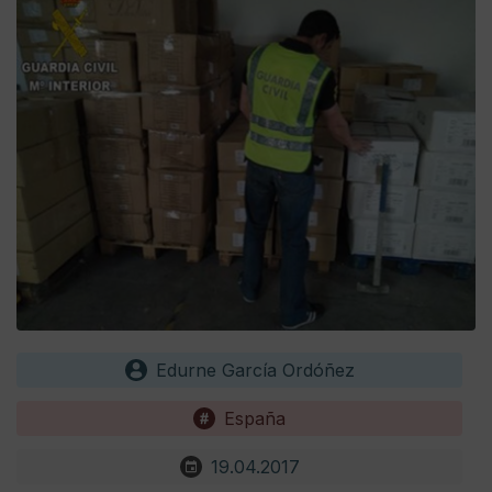
Edurne García Ordóñez
España
19.04.2017