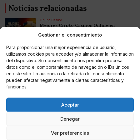
Noticias relacionadas
Online Casino
Mejores Cripto Casinos Online en
Colombia 2025: Bitcoin Casinos
Gestionar el consentimiento
Para proporcionar una mejor experiencia de usuario,
Online Casino
Mejores Casinos Online con Bitcoin y
utilizamos cookies para acceder y/o almacenar la información
Criptomonedas en Argentina 2025
del dispositivo. Su consentimiento nos permitirá procesar
datos como el comportamiento de navegación o IDs únicos
en este sitio. La ausencia o la retirada del consentimiento
Online Casino
pueden afectar negativamente a ciertas características y
Mejores casinos online con
criptomonedas y Bitcoin en México 2025
funciones.
Aceptar
Entretenimiento
Fortnite regresa para iOS en la Unión
Europea
Denegar
Ver preferencias