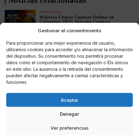
Noticias relacionadas
Online Casino
Mejores Cripto Casinos Online en
Colombia 2025: Bitcoin Casinos
Gestionar el consentimiento
Online Casino
Para proporcionar una mejor experiencia de usuario,
Mejores Casinos Online con Bitcoin y
utilizamos cookies para acceder y/o almacenar la información
Criptomonedas en Argentina 2025
del dispositivo. Su consentimiento nos permitirá procesar
datos como el comportamiento de navegación o IDs únicos
Online Casino
en este sitio. La ausencia o la retirada del consentimiento
Mejores casinos online con
pueden afectar negativamente a ciertas características y
criptomonedas y Bitcoin en México 2025
funciones.
Entretenimiento
Aceptar
Fortnite regresa para iOS en la Unión
Europea
Denegar
Ver preferencias