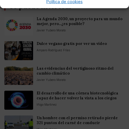
Política de cookies
Te puede interesar
La Agenda 2030, un proyecto para un mundo
mejor, pero...¿es posible?
Javier Yubero Morato
Dulce vegano gratis por ver un vídeo
Amparo Rodríguez Frías
Las evidencias del vertiginoso ritmo del
cambio climático
Javier Yubero Morato
El desarrollo de una córnea biotecnológica
capaz de hacer volver la vista a los ciegos
Iñigo Martinez
Un hombre con el permiso retirado pierde
321 puntos del carné de conducir