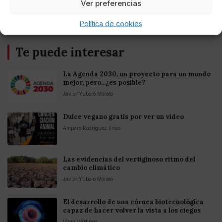
Ver preferencias
Política de cookies
Te puede interesar
La Agenda 2030, un proyecto para un mundo
mejor, pero...¿es posible?
Javier Yubero Morato
Dulce vegano gratis por ver un vídeo
Amparo Rodríguez Frías
Las evidencias del vertiginoso ritmo del
cambio climático
Javier Yubero Morato
El desarrollo de una córnea biotecnológica
capaz de hacer volver la vista a los ciegos
Iñigo Martinez