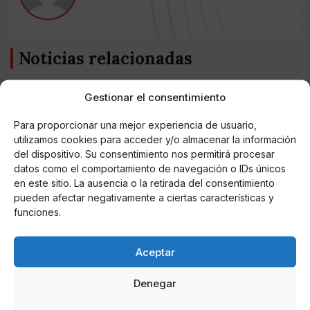
Noticias relacionadas
Online Casino
Mejores Cripto Casinos Online en
Gestionar el consentimiento
Colombia 2025: Bitcoin Casinos
Para proporcionar una mejor experiencia de usuario,
utilizamos cookies para acceder y/o almacenar la información
Online Casino
del dispositivo. Su consentimiento nos permitirá procesar
Mejores Casinos Online con Bitcoin y
datos como el comportamiento de navegación o IDs únicos
Criptomonedas en Argentina 2025
en este sitio. La ausencia o la retirada del consentimiento
pueden afectar negativamente a ciertas características y
Online Casino
funciones.
Mejores casinos online con
criptomonedas y Bitcoin en México 2025
Aceptar
Entretenimiento
Denegar
Fortnite regresa para iOS en la Unión
Europea