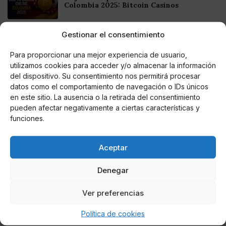
Colombia 2025: Bitcoin Casinos
Gestionar el consentimiento
Online Casino
Mejores Casinos Online con Bitcoin y
Criptomonedas en Argentina 2025
Para proporcionar una mejor experiencia de usuario,
utilizamos cookies para acceder y/o almacenar la información
del dispositivo. Su consentimiento nos permitirá procesar
Online Casino
datos como el comportamiento de navegación o IDs únicos
Mejores casinos online con
criptomonedas y Bitcoin en México 2025
en este sitio. La ausencia o la retirada del consentimiento
pueden afectar negativamente a ciertas características y
funciones.
Entretenimiento
Fortnite regresa para iOS en la Unión
Europea
Aceptar
Denegar
Ver preferencias
Te puede interesar
Política de cookies