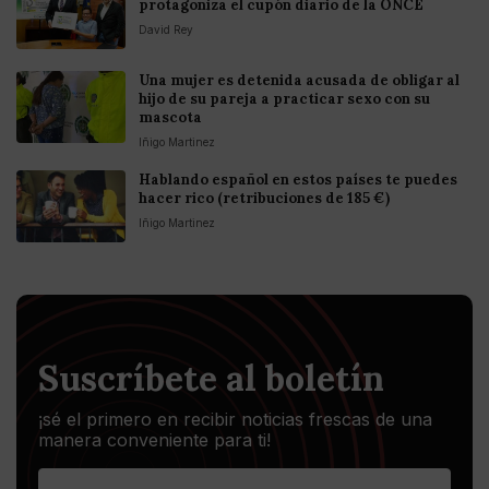
protagoniza el cupón diario de la ONCE
David Rey
Una mujer es detenida acusada de obligar al
hijo de su pareja a practicar sexo con su
mascota
Iñigo Martinez
Hablando español en estos países te puedes
hacer rico (retribuciones de 185 €)
Iñigo Martinez
Suscríbete al boletín
¡sé el primero en recibir noticias frescas de una
manera conveniente para ti!