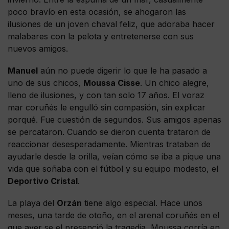
poco bravío en esta ocasión, se ahogaron las
ilusiones de un joven chaval feliz, que adoraba hacer
malabares con la pelota y entretenerse con sus
nuevos amigos.
Manuel
aún no puede digerir lo que le ha pasado a
uno de sus chicos,
Moussa Cisse
. Un chico alegre,
lleno de ilusiones, y con tan solo 17 años. El voraz
mar coruñés le engulló sin compasión, sin explicar
porqué. Fue cuestión de segundos. Sus amigos apenas
se percataron. Cuando se dieron cuenta trataron de
reaccionar desesperadamente. Mientras trataban de
ayudarle desde la orilla, veían cómo se iba a pique una
vida que soñaba con el fútbol y su equipo modesto, el
Deportivo Cristal
.
La playa del
Orzán
tiene algo especial. Hace unos
meses, una tarde de otoño, en el arenal coruñés en el
que ayer se el presenció la tragedia, Moussa corría en