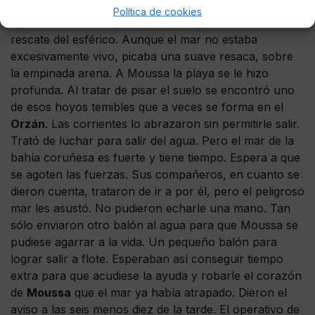
Un balón se escapó hacia el mar.
Moussa
, que
Política de cookies
apenas sabía nadar, obedeció el impulso de correr al
rescate del esférico. Aunque el mar no estaba
excesivamente vivo, picaba una suave resaca, sobre
la empinada arena. A Moussa la playa se le hizo
profunda. Al tratar de pisar el suelo se encontró uno
de esos hoyos temibles que a veces se forma en el
Orzán
. Las corrientes lo abrazaron sin permitirle salir.
Trató de luchar para salir del agua. Pero el mar de la
bahía coruñesa es fuerte y tiene tiempo. Espera a que
se agoten las fuerzas. Sus compañeros, en cuanto se
dieron cuenta, trataron de ir a por él, pero el peligroso
mar les asustó. No pudieron echarle una mano. Tan
sólo enviaron otro balón al agua para que Moussa se
pudiese agarrar a la vida. Un pequeño balón para
lograr salir a flote. Esperaban así conseguir tiempo
extra para que acudiese la ayuda y robarle el corazón
de
Moussa
que el mar ya había atrapado. Dieron el
aviso a las seis menos diez de la tarde. El operativo de