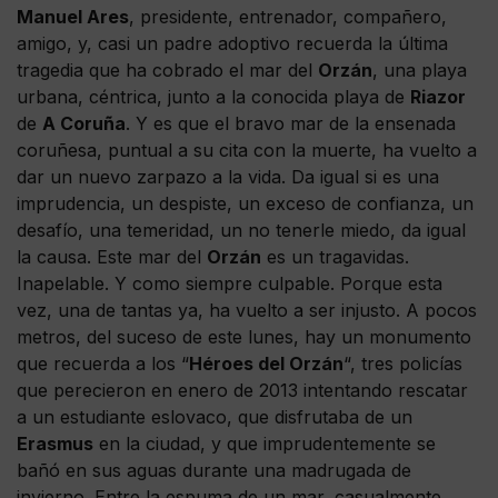
Manuel Ares
, presidente, entrenador, compañero,
amigo, y, casi un padre adoptivo recuerda la última
tragedia que ha cobrado el mar del
Orzán
, una playa
urbana, céntrica, junto a la conocida playa de
Riazor
de
A Coruña
. Y es que el bravo mar de la ensenada
coruñesa, puntual a su cita con la muerte, ha vuelto a
dar un nuevo zarpazo a la vida. Da igual si es una
imprudencia, un despiste, un exceso de confianza, un
desafío, una temeridad, un no tenerle miedo, da igual
la causa. Este mar del
Orzán
es un tragavidas.
Inapelable. Y como siempre culpable. Porque esta
vez, una de tantas ya, ha vuelto a ser injusto. A pocos
metros, del suceso de este lunes, hay un monumento
que recuerda a los “
Héroes del
Orzán
“, tres policías
que perecieron en enero de 2013 intentando rescatar
a un estudiante eslovaco, que disfrutaba de un
Erasmus
en la ciudad, y que imprudentemente se
bañó en sus aguas durante una madrugada de
invierno. Entre la espuma de un mar, casualmente