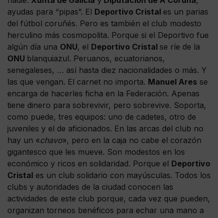
nadie.
Xunta de Galicia
y
Diputación de A Coruña
,
ayudas para “pipas”. El
Deportivo Cristal
es un parias
del fútbol coruñés. Pero es también el club modesto
herculino más cosmopolita. Porque si el Deportivo fue
algún día una
ONU
, el
Deportivo Cristal
se ríe de la
ONU
blanquiazul. Peruanos, ecuatorianos,
senegaleses, … así hasta diez nacionalidades o más. Y
las que vengan. El carnet no importa.
Manuel Ares
se
encarga de hacerles ficha en la Federación. Apenas
tiene dinero para sobrevivir, pero sobrevive. Soporta,
como puede, tres equipos: uno de cadetes, otro de
juveniles y el de aficionados. En las arcas del club no
hay un «
chavo
», pero en la caja no cabe el corazón
gigantesco que les mueve. Son modestos en los
económico y ricos en solidaridad. Porque el
Deportivo
Cristal
es un club solidario con mayúsculas. Todos los
clubs y autoridades de la ciudad conocen las
actividades de este club porque, cada vez que pueden,
organizan torneos benéficos para echar una mano a