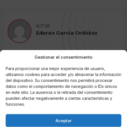
AUTOR
Edurne García Ordóñez
Noticias relacionadas
Gestionar el consentimiento
Para proporcionar una mejor experiencia de usuario,
Online Casino
Mejores Cripto Casinos Online en
utilizamos cookies para acceder y/o almacenar la información
Colombia 2025: Bitcoin Casinos
del dispositivo. Su consentimiento nos permitirá procesar
datos como el comportamiento de navegación o IDs únicos
en este sitio. La ausencia o la retirada del consentimiento
Online Casino
pueden afectar negativamente a ciertas características y
Mejores Casinos Online con Bitcoin y
Criptomonedas en Argentina 2025
funciones.
Aceptar
Online Casino
Mejores casinos online con