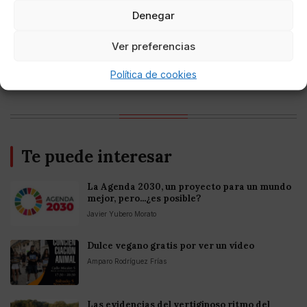
criptomonedas y Bitcoin en México 2025
Denegar
Ver preferencias
Entretenimiento
Fortnite regresa para iOS en la Unión
Europea
Política de cookies
Te puede interesar
La Agenda 2030, un proyecto para un mundo
mejor, pero...¿es posible?
Javier Yubero Morato
Dulce vegano gratis por ver un vídeo
Amparo Rodríguez Frías
Las evidencias del vertiginoso ritmo del