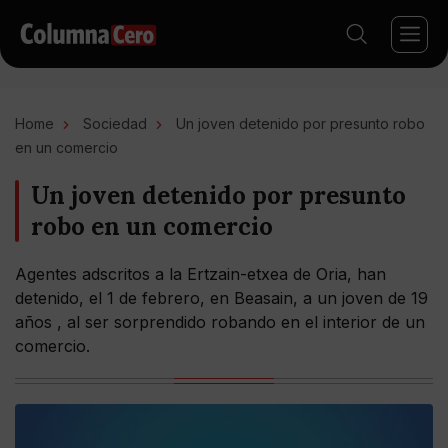
Home
Sociedad
Un joven detenido por presunto robo
en un comercio
Un joven detenido por presunto
robo en un comercio
Agentes adscritos a la Ertzain-etxea de Oria, han
detenido, el 1 de febrero, en Beasain, a un joven de 19
años , al ser sorprendido robando en el interior de un
comercio.