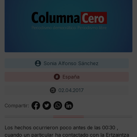
Sonia Alfonso Sánchez
España
02.04.2017
Compartir:
Los hechos ocurrieron poco antes de las 00:30 ,
cuando un particular ha contactado con la Ertzaintza