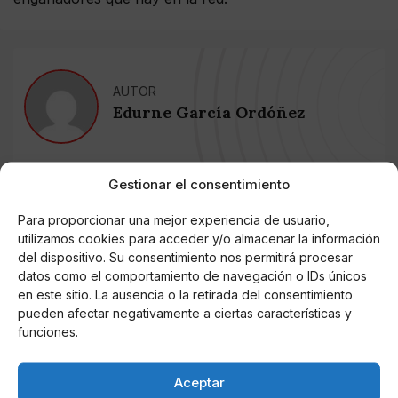
AUTOR
Edurne García Ordóñez
Gestionar el consentimiento
Noticias relacionadas
Para proporcionar una mejor experiencia de usuario,
Online Casino
utilizamos cookies para acceder y/o almacenar la información
Mejores Cripto Casinos Online en
Colombia 2025: Bitcoin Casinos
del dispositivo. Su consentimiento nos permitirá procesar
datos como el comportamiento de navegación o IDs únicos
en este sitio. La ausencia o la retirada del consentimiento
Online Casino
pueden afectar negativamente a ciertas características y
Mejores Casinos Online con Bitcoin y
funciones.
Criptomonedas en Argentina 2025
Aceptar
Online Casino