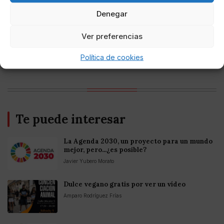
Mejores casinos online con
criptomonedas y Bitcoin en México 2025
Denegar
Ver preferencias
Entretenimiento
Fortnite regresa para iOS en la Unión
Europea
Política de cookies
Te puede interesar
La Agenda 2030, un proyecto para un mundo
mejor, pero...¿es posible?
Javier Yubero Morato
Dulce vegano gratis por ver un vídeo
Amparo Rodríguez Frías