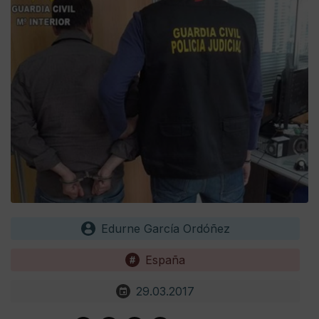
Edurne García Ordóñez
España
29.03.2017