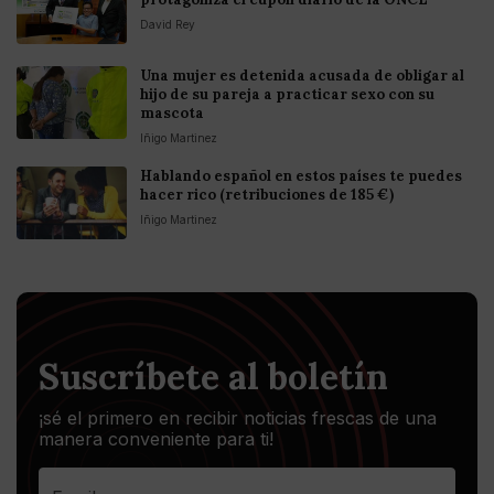
David Rey
Una mujer es detenida acusada de obligar al
hijo de su pareja a practicar sexo con su
mascota
Iñigo Martinez
Hablando español en estos países te puedes
hacer rico (retribuciones de 185 €)
Iñigo Martinez
Suscríbete al boletín
¡sé el primero en recibir noticias frescas de una
manera conveniente para ti!