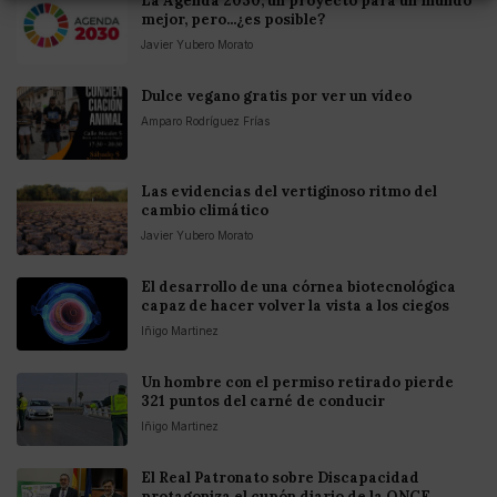
La Agenda 2030, un proyecto para un mundo
mejor, pero...¿es posible?
Javier Yubero Morato
Dulce vegano gratis por ver un vídeo
Amparo Rodríguez Frías
Las evidencias del vertiginoso ritmo del
cambio climático
Javier Yubero Morato
El desarrollo de una córnea biotecnológica
capaz de hacer volver la vista a los ciegos
Iñigo Martinez
Un hombre con el permiso retirado pierde
321 puntos del carné de conducir
Iñigo Martinez
El Real Patronato sobre Discapacidad
protagoniza el cupón diario de la ONCE