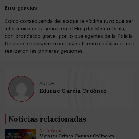
En urgencias
Como consecuencia del ataque la víctima tuvo que ser
intervenida de urgencia en el Hospital Mateu Orfila,
con pronóstico grave, por lo que agentes de la Policía
Nacional se desplazaron hasta el centro médico donde
realizaron las primeras gestiones.
AUTOR
Edurne García Ordóñez
Noticias relacionadas
Online Casino
Mejores Cripto Casinos Online en