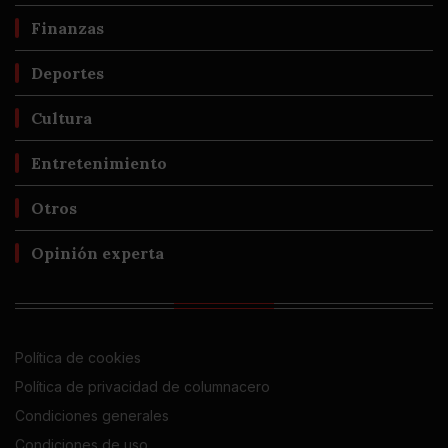
Finanzas
Deportes
Cultura
Entretenimiento
Otros
Opinión experta
Política de cookies
Política de privacidad de columnacero
Condiciones generales
Condiciones de uso