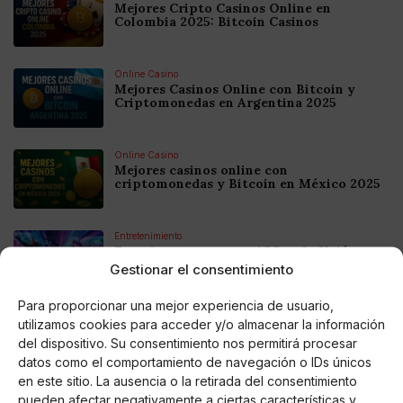
Mejores Cripto Casinos Online en
Colombia 2025: Bitcoin Casinos
Online Casino
Mejores Casinos Online con Bitcoin y
Criptomonedas en Argentina 2025
Online Casino
Mejores casinos online con
criptomonedas y Bitcoin en México 2025
Entretenimiento
Fortnite regresa para iOS en la Unión
Europea
Gestionar el consentimiento
Para proporcionar una mejor experiencia de usuario,
utilizamos cookies para acceder y/o almacenar la información
del dispositivo. Su consentimiento nos permitirá procesar
datos como el comportamiento de navegación o IDs únicos
Te puede interesar
en este sitio. La ausencia o la retirada del consentimiento
pueden afectar negativamente a ciertas características y