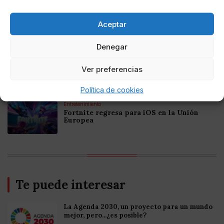
Online Casino
Mejores Casinos Online con Bitcoin y
Aceptar
Criptomonedas en Argentina 2025
Denegar
Online Casino
Mejores casinos online con
Ver preferencias
criptomonedas y Bitcoin en México 2025
Política de cookies
Entretenimiento
Fortnite regresa para iOS en la Unión
Europea
Te puede interesar
La Agenda 2030, un proyecto para un mundo
mejor, pero...¿es posible?