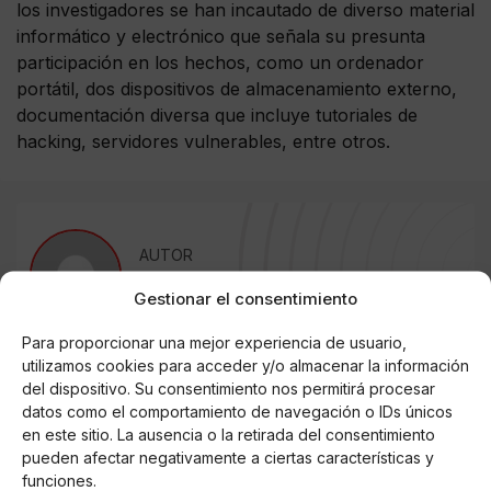
los investigadores se han incautado de diverso material
informático y electrónico que señala su presunta
participación en los hechos, como un ordenador
portátil, dos dispositivos de almacenamiento externo,
documentación diversa que incluye tutoriales de
hacking, servidores vulnerables, entre otros.
AUTOR
Edurne García Ordóñez
Gestionar el consentimiento
Para proporcionar una mejor experiencia de usuario,
utilizamos cookies para acceder y/o almacenar la información
Noticias relacionadas
del dispositivo. Su consentimiento nos permitirá procesar
datos como el comportamiento de navegación o IDs únicos
Online Casino
en este sitio. La ausencia o la retirada del consentimiento
Mejores Cripto Casinos Online en
pueden afectar negativamente a ciertas características y
Colombia 2025: Bitcoin Casinos
funciones.