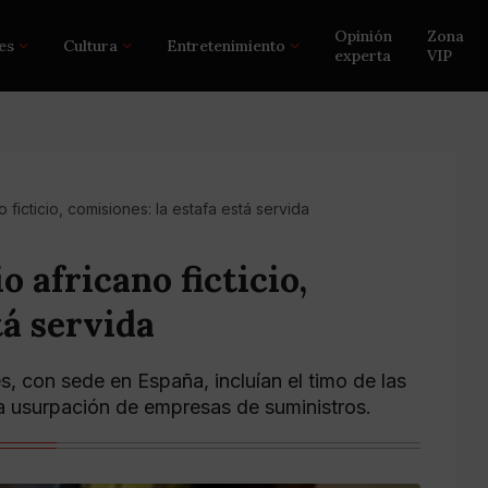
Opinión
Zona
es
Cultura
Entretenimiento
experta
VIP
 ficticio, comisiones: la estafa está servida
o africano ficticio,
tá servida
, con sede en España, incluían el timo de las
la usurpación de empresas de suministros.