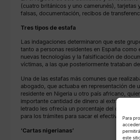
(cuatro británicos y uno camerunés), tarjetas 
falsas, documentación, recibos de transferenc
Tres tipos de estafa
Las indagaciones determinaron que este grupo
tanto a personas residentes en España como en
nuevas tecnologías y la falsificación de doc
víctimas, a las que posteriormente trataban d
Una de las estafas más comunes que realizaban 
abogado, que actuaba en representación de un
residente en Nigeria u otro país africano, qui
importante cantidad de dinero al extranjero. P
letrado les ofrecía un porcentaje del dinero a 
para los trámites para sacar el efectivo de Áfr
Para pro
acceder 
‘Cartas nigerianas’
permitir
este sit