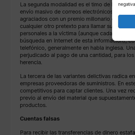
La segunda modalidad es el timo de las ‘cartas 
negativa
envío masivo de correos electrónicos, en los 
agraciados con un premio millonario de la lote
cualquier otro pretexto para llamar su atenci
personales a la víctima (aunque cada vez es m
búsqueda en Internet de esta información), co
telefónico, generalmente en habla inglesa. Un
perjudicado al pago de una cantidad, para los 
herencia.
La tercera de las variantes delictivas radica
empresas proveedoras de suministros. En este
competitivos para captar clientes. Una vez re
previo al envío del material que supuestamente i
productos.
Cuentas falsas
Para recibir las transferencias de dinero estaf