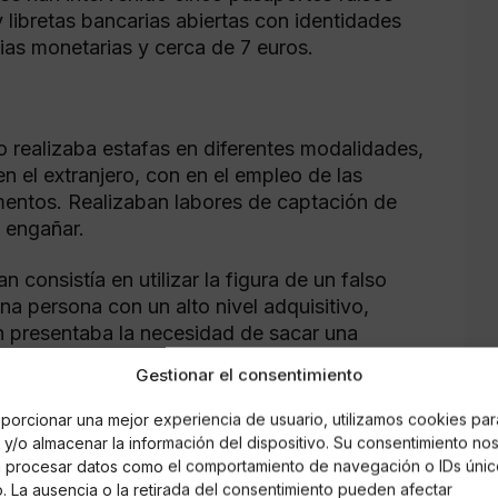
y libretas bancarias abiertas con identidades
ias monetarias y cerca de 7 euros.
 realizaba estafas en diferentes modalidades,
 el extranjero, con en el empleo de las
umentos. Realizaban labores de captación de
e engañar.
consistía en utilizar la figura de un falso
a persona con un alto nivel adquisitivo,
en presentaba la necesidad de sacar una
ara convencer a las víctimas, el supuesto
Gestionar el consentimiento
transferir, a cambio de una cantidad de dinero
ica.
porcionar una mejor experiencia de usuario, utilizamos cookies par
y/o almacenar la información del dispositivo. Su consentimiento no
á procesar datos como el comportamiento de navegación o IDs únic
io. La ausencia o la retirada del consentimiento pueden afectar