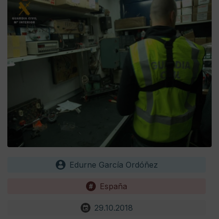
Edurne García Ordóñez
España
29.10.2018