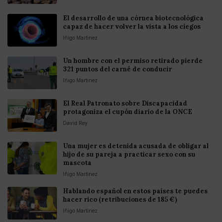
El desarrollo de una córnea biotecnológica
capaz de hacer volver la vista a los ciegos
Iñigo Martinez
Un hombre con el permiso retirado pierde
321 puntos del carné de conducir
Iñigo Martinez
El Real Patronato sobre Discapacidad
protagoniza el cupón diario de la ONCE
David Rey
Una mujer es detenida acusada de obligar al
hijo de su pareja a practicar sexo con su
mascota
Iñigo Martinez
Hablando español en estos países te puedes
hacer rico (retribuciones de 185 €)
Iñigo Martinez