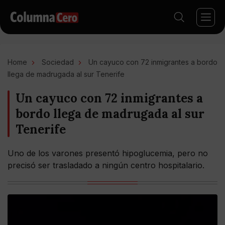
Home
Sociedad
Un cayuco con 72 inmigrantes a bordo
llega de madrugada al sur Tenerife
Un cayuco con 72 inmigrantes a
bordo llega de madrugada al sur
Tenerife
Uno de los varones presentó hipoglucemia, pero no
precisó ser trasladado a ningún centro hospitalario.