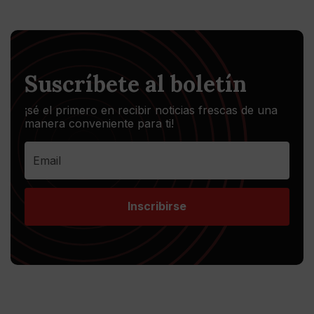
Suscríbete al boletín
¡sé el primero en recibir noticias frescas de una
manera conveniente para ti!
Inscribirse