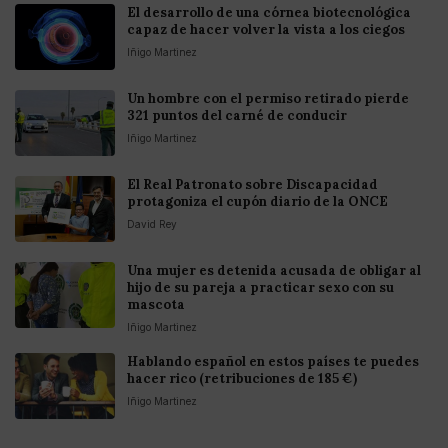
El desarrollo de una córnea biotecnológica
capaz de hacer volver la vista a los ciegos
Iñigo Martinez
Un hombre con el permiso retirado pierde
321 puntos del carné de conducir
Iñigo Martinez
El Real Patronato sobre Discapacidad
protagoniza el cupón diario de la ONCE
David Rey
Una mujer es detenida acusada de obligar al
hijo de su pareja a practicar sexo con su
mascota
Iñigo Martinez
Hablando español en estos países te puedes
hacer rico (retribuciones de 185 €)
Iñigo Martinez