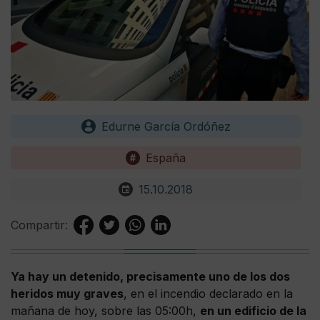
Edurne García Ordóñez
España
15.10.2018
Compartir:
Ya hay un detenido, precisamente uno de los dos
heridos muy graves
, en el incendio declarado en la
mañana de hoy, sobre las 05:00h,
en un edificio de la