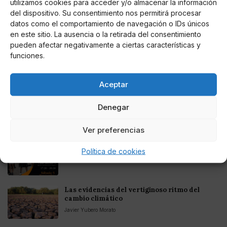
utilizamos cookies para acceder y/o almacenar la información
Fortnite regresa para iOS en la Unión
del dispositivo. Su consentimiento nos permitirá procesar
Europea
datos como el comportamiento de navegación o IDs únicos
en este sitio. La ausencia o la retirada del consentimiento
pueden afectar negativamente a ciertas características y
funciones.
Te puede interesar
Aceptar
La Agenda 2030, un proyecto para un mundo
Denegar
mejor, pero...¿es posible?
Javier Yubero Morato
Ver preferencias
Dulce vegano gratis por ver un vídeo
Política de cookies
Amparo Rodríguez Frías
Las evidencias del vertiginoso ritmo del
cambio climático
Javier Yubero Morato