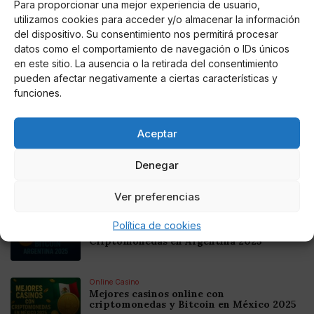
Para proporcionar una mejor experiencia de usuario,
utilizamos cookies para acceder y/o almacenar la información
del dispositivo. Su consentimiento nos permitirá procesar
datos como el comportamiento de navegación o IDs únicos
AUTOR
en este sitio. La ausencia o la retirada del consentimiento
Edurne García Ordóñez
pueden afectar negativamente a ciertas características y
funciones.
Noticias relacionadas
Aceptar
Online Casino
Denegar
Mejores Cripto Casinos Online en
Colombia 2025: Bitcoin Casinos
Ver preferencias
Online Casino
Política de cookies
Mejores Casinos Online con Bitcoin y
Criptomonedas en Argentina 2025
Online Casino
Mejores casinos online con
criptomonedas y Bitcoin en México 2025