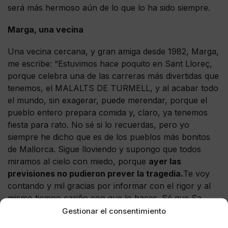
será más hermoso aún de lo que lo ha sido siempre.
Marga, una vecina
Una vecina cercana, y gran amiga desde 1982, Marga,
me escribe: “Estuvimos hace poquito en Sant Lloreç,
porque celebra una de las carreras más divertidas que
tenemos, el MALALTS DE TURMELL, y al acabar todo
el mundo, sin exagerar, puede merendar, porque el
pueblo entero prepara comida y, claro, ya tenemos
fiesta para rato. No sé si lo recuerdas, pero yo
siempre he dicho que es de los pueblos más bonitos
de Mallorca. Sigue lloviendo y supongo que todos
miramos al cielo con miedo, porque
ayer las
previsiones no pudieron prever la tragedia.
Te voy
contando y mil gracias por informar con el rigor y al
mismo tiempo cariño con que lo haces. Sé que Sa
Roca te tira y mucho”.
Gestionar el consentimiento