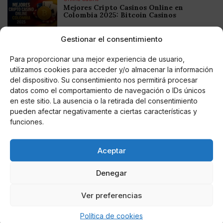
Mejores Cripto Casinos Online en
Colombia 2025: Bitcoin Casinos
Gestionar el consentimiento
Online Casino
Mejores Casinos Online con Bitcoin y
Para proporcionar una mejor experiencia de usuario,
Criptomonedas en Argentina 2025
utilizamos cookies para acceder y/o almacenar la información
del dispositivo. Su consentimiento nos permitirá procesar
Online Casino
datos como el comportamiento de navegación o IDs únicos
Mejores casinos online con
en este sitio. La ausencia o la retirada del consentimiento
criptomonedas y Bitcoin en México 2025
pueden afectar negativamente a ciertas características y
funciones.
Entretenimiento
Fortnite regresa para iOS en la Unión
Europea
Aceptar
Denegar
Ver preferencias
Te puede interesar
Política de cookies