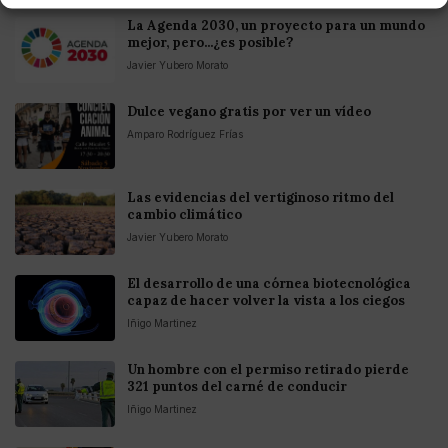
La Agenda 2030, un proyecto para un mundo
mejor, pero...¿es posible?
Javier Yubero Morato
Dulce vegano gratis por ver un vídeo
Amparo Rodríguez Frías
Las evidencias del vertiginoso ritmo del
cambio climático
Javier Yubero Morato
El desarrollo de una córnea biotecnológica
capaz de hacer volver la vista a los ciegos
Iñigo Martinez
Un hombre con el permiso retirado pierde
321 puntos del carné de conducir
Iñigo Martinez