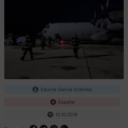
Edurne García Ordóñez
España
10.10.2018