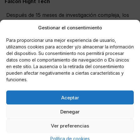
Falcon Hight Tech
Después de 15 meses de investigación compleja, los
agentes logran que uno de los detenidos les diga cómo
Gestionar el consentimiento
habían llevado a cabo el homicidio. Los Mossos van a
la nave con un geofísico, que pone los medios de su
Para proporcionar una mejor experiencia de usuario,
empresa Falcon Hight Tech. Así, delimitaron el punto
utilizamos cookies para acceder y/o almacenar la información
exacto donde estaba enterrado el cadáver, sepultado
del dispositivo. Su consentimiento nos permitirá procesar
bajo una capa de hormigón. Con la participación de
datos como el comportamiento de navegación o IDs únicos
en este sitio. La ausencia o la retirada del consentimiento
dos antropólogos forenses, se han recuperado los
pueden afectar negativamente a ciertas características y
restos de la víctima.
funciones.
Registros
Aceptar
Paralelamente, se hacen 9 entradas y registros, tanto
en domicilios como en las naves industriales, donde
Denegar
estaban los cultivos de marihuana:
Terrassa,
Cerdanyola del Vallès, Argentona, Vallirana, La
Ver preferencias
Roca, Barcelona y Premià de Arriba
. Los
Política de cookies
investigadores detienen a 12 personas (de