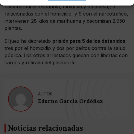
nacionalidades española, moldava y albanesa); 3
relacionadas con el homicidio y 9 con el narcotráfico,
intervienen 28 kilos de marihuana y decomisan 2.950
plantas.
El juez ha decretado
prisión para 5 de los detenidos
,
tres por el homicidio y dos por delitos contra la salud
pública. Los otros arrestados quedan con libertad con
cargos y retirada del pasaporte.
AUTOR
Edurne García Ordóñez
Noticias relacionadas