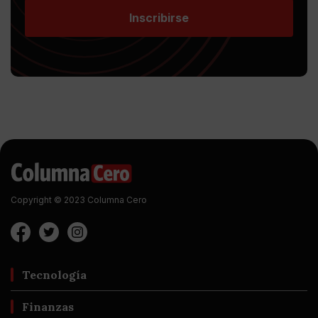
Inscribirse
Copyright © 2023 Columna Cero
Tecnología
Finanzas