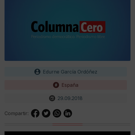
Edurne García Ordóñez
España
29.09.2018
Compartir: