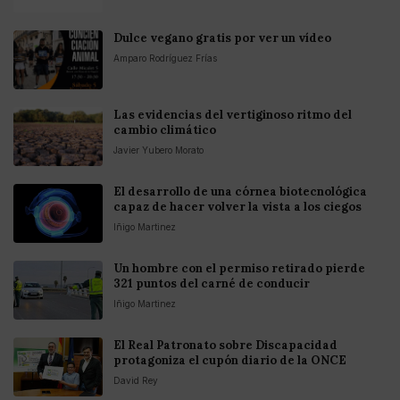
Dulce vegano gratis por ver un vídeo
Amparo Rodríguez Frías
Las evidencias del vertiginoso ritmo del
cambio climático
Javier Yubero Morato
El desarrollo de una córnea biotecnológica
capaz de hacer volver la vista a los ciegos
Iñigo Martinez
Un hombre con el permiso retirado pierde
321 puntos del carné de conducir
Iñigo Martinez
El Real Patronato sobre Discapacidad
protagoniza el cupón diario de la ONCE
David Rey