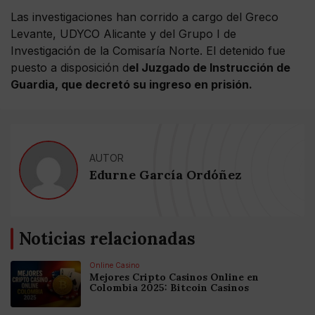
Las investigaciones han corrido a cargo del Greco
Levante, UDYCO Alicante y del Grupo I de
Investigación de la Comisaría Norte. El detenido fue
puesto a disposición d
el Juzgado de Instrucción de
Guardia, que decretó su ingreso en prisión.
AUTOR
Edurne García Ordóñez
Noticias relacionadas
Online Casino
Mejores Cripto Casinos Online en
Colombia 2025: Bitcoin Casinos