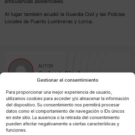
ambulancias asistenciales.
Al lugar también acudió la Guardia Civil y las Policías
Locales de Puerto Lumbreras y Lorca.
AUTOR
Carlos A. Sánchez
Gestionar el consentimiento
Para proporcionar una mejor experiencia de usuario,
utilizamos cookies para acceder y/o almacenar la información
Noticias relacionadas
del dispositivo. Su consentimiento nos permitirá procesar
datos como el comportamiento de navegación o IDs únicos
Online Casino
Mejores Cripto Casinos Online en
en este sitio. La ausencia o la retirada del consentimiento
Colombia 2025: Bitcoin Casinos
pueden afectar negativamente a ciertas características y
funciones.