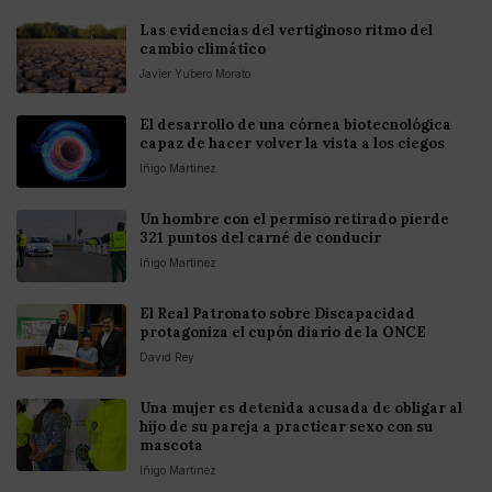
Las evidencias del vertiginoso ritmo del
cambio climático
Javier Yubero Morato
El desarrollo de una córnea biotecnológica
capaz de hacer volver la vista a los ciegos
Iñigo Martinez
Un hombre con el permiso retirado pierde
321 puntos del carné de conducir
Iñigo Martinez
El Real Patronato sobre Discapacidad
protagoniza el cupón diario de la ONCE
David Rey
Una mujer es detenida acusada de obligar al
hijo de su pareja a practicar sexo con su
mascota
Iñigo Martinez