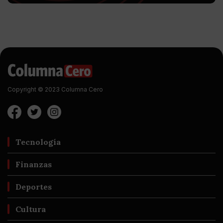
Copyright © 2023 Columna Cero
Tecnología
Finanzas
Deportes
Cultura