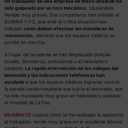
Un trabajador de una empresa de Meco (Madrid) ha
sido golpeado por un toro mecánico
, causándole
heridas muy graves. Sus compañeros han avisado al
SUMMA 1-1-2, que ante la crítica situación han
indicado
cómo debían efectuar las maniobras de
reanimación
, mientras que los equipos médicos se
ponían en marcha.
Al lugar del accidente se han desplazado policías
locales, Bomberos, ambulancia y el helicóptero
sanitario.
La rápida intervención de los colegas del
lesionado y las indicaciones telefónicas han
ayudado
a que los equipos médicos lograran revertir
la parada cardiorrespitaria que sufría el lesionado, que
ha sido trasladado muy grave en helicóptero sanitario
al Hospital de La Paz.
#SUMMA112
explica cómo se ha realizado la asistencia
al trabajador herido muy grave en el accidente laboral