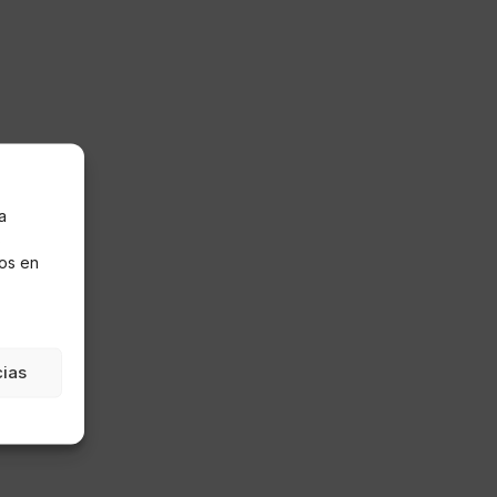
a
s
os en
cias