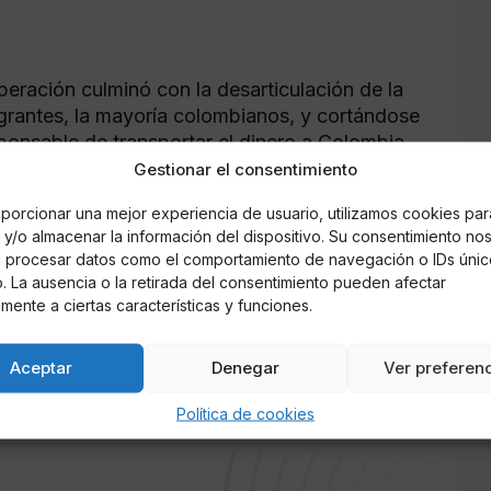
eración culminó con la desarticulación de la
egrantes, la mayoría colombianos, y cortándose
sponsable de transportar el dinero a Colombia,
lar a su país, con 37 euros.
Gestionar el consentimiento
porcionar una mejor experiencia de usuario, utilizamos cookies par
oratorios clandestinos en Madrid y en las
y/o almacenar la información del dispositivo. Su consentimiento no
cante), además de desactivarse 11 puntos de
á procesar datos como el comportamiento de navegación o IDs únic
eganés (1) y La Nucia (1).
io. La ausencia o la retirada del consentimiento pueden afectar
mente a ciertas características y funciones.
ros practicados, se han intervenido tres
s de sustancias de corte, 53.200 euros ,
Aceptar
Denegar
Ver preferen
y siete armas de fuego.
Política de cookies