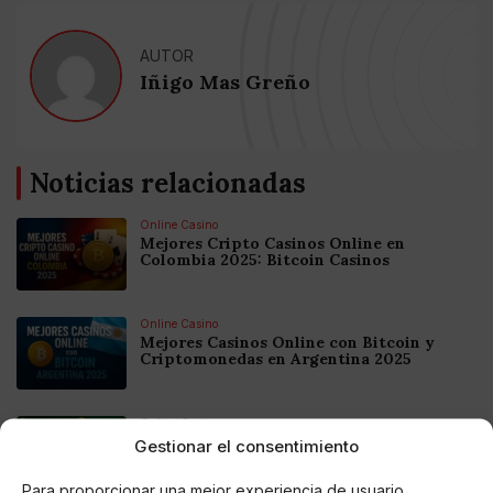
AUTOR
Iñigo Mas Greño
Noticias relacionadas
Online Casino
Mejores Cripto Casinos Online en
Colombia 2025: Bitcoin Casinos
Online Casino
Mejores Casinos Online con Bitcoin y
Criptomonedas en Argentina 2025
Online Casino
Mejores casinos online con
Gestionar el consentimiento
criptomonedas y Bitcoin en México 2025
Para proporcionar una mejor experiencia de usuario,