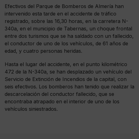
Efectivos del Parque de Bomberos de Almería han
intervenido esta tarde en el accidente de tráfico
registrado, sobre las 16,30 horas, en la carretera N-
340a, en el municipio de Tabernas, un choque frontal
entre dos turismos que se ha saldado con un fallecido,
el conductor de uno de los vehículos, de 61 años de
edad, y cuatro personas heridas.
Hasta el lugar del accidente, en el punto kilométrico
472 de la N-340a, se han desplazado un vehículo del
Servicio de Extinción de Incendios de la capital, con
seis efectivos. Los bomberos han tenido que realizar la
descarcelación del conductor fallecido, que se
encontraba atrapado en el interior de uno de los
vehículos siniestrados.