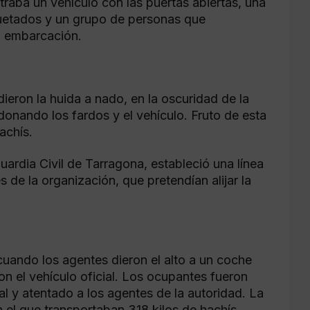
traba un vehículo con las puertas abiertas, una
uetados y un grupo de personas que
a embarcación.
ieron la huida a nado, en la oscuridad de la
onando los fardos y el vehículo. Fruto de esta
achís.
uardia Civil de Tarragona, estableció una línea
s de la organización, que pretendían alijar la
uando los agentes dieron el alto a un coche
on el vehículo oficial. Los ocupantes fueron
al y atentado a los agentes de la autoridad. La
n el que transportaban 318 kilos de hachís.