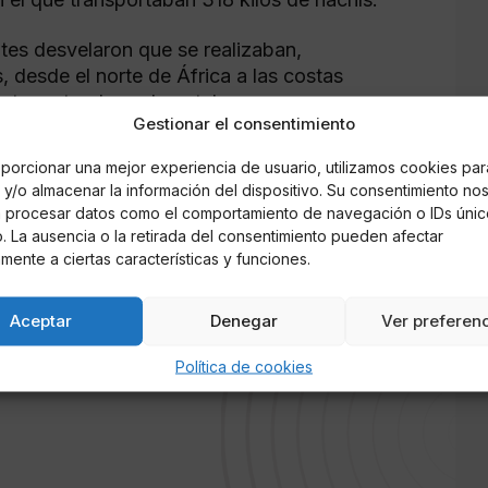
tes desvelaron que se realizaban,
, desde el norte de África a las costas
vía terrestre. La red contaba con un grupo
Gestionar el consentimiento
 recepcionar los envíos y custodiar las
porcionar una mejor experiencia de usuario, utilizamos cookies par
y/o almacenar la información del dispositivo. Su consentimiento no
e quedó desmantelada, con nueve detenidos (7
á procesar datos como el comportamiento de navegación o IDs únic
s), en diferentes poblaciones de la provincia
io. La ausencia o la retirada del consentimiento pueden afectar
s localidades de Sant Vicent dels Horts, Sant
mente a ciertas características y funciones.
Aceptar
Denegar
Ver preferen
Política de cookies