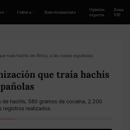
Opinión
Zona
es
Cultura
Entretenimiento
experta
VIP
e traía hachís de África, a las costas españolas
ización que traía hachís
españolas
os de hachís, 580 gramos de cocaína, 2.200
s registros realizados.