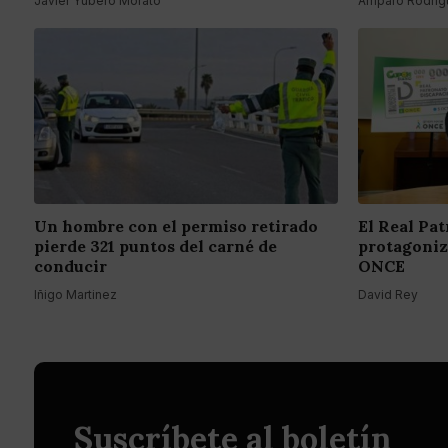
Javier Yubero Morato
Amparo Rodrígu
Un hombre con el permiso retirado
El Real Pa
pierde 321 puntos del carné de
protagoniza
conducir
ONCE
Iñigo Martinez
David Rey
Suscríbete al boletín