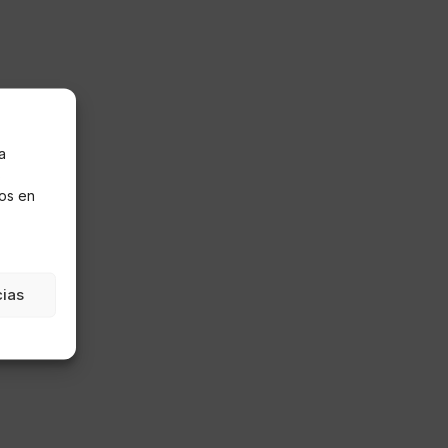
a
s
os en
cias