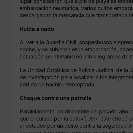
lugar constataron que a pie de playa se encon
embarcación neumática, varios bultos empaq
descargaban la mercancía que transportaba l
Huída a nado
Al ver a la Guardia Civil, sospechosos emprend
noche, y se subieron en la embarcación, aband
actuación se intervinieron 716 kilogramos de h
La Unidad Orgánica de Policía Judicial de la G
de investigación para localizar a los integrante
partida de hachís interceptada.
Choque contra una patrulla
Paralelamente, en diciembre del pasado año, c
que circulaba por la autovía A-7, éste chocó c
arrestados por un delito contra la seguridad vi
sorpresa llegó con el registro del automóvil, e