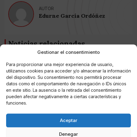
AUTOR
Edurne García Ordóñez
Noticias relacionadas
Gestionar el consentimiento
Online Casino
Mejores Cripto Casinos Online en
Para proporcionar una mejor experiencia de usuario,
Colombia 2025: Bitcoin Casinos
utilizamos cookies para acceder y/o almacenar la información
del dispositivo. Su consentimiento nos permitirá procesar
datos como el comportamiento de navegación o IDs únicos
Online Casino
Mejores Casinos Online con Bitcoin y
en este sitio. La ausencia o la retirada del consentimiento
Criptomonedas en Argentina 2025
pueden afectar negativamente a ciertas características y
funciones.
Online Casino
Mejores casinos online con
Aceptar
criptomonedas y Bitcoin en México 2025
Denegar