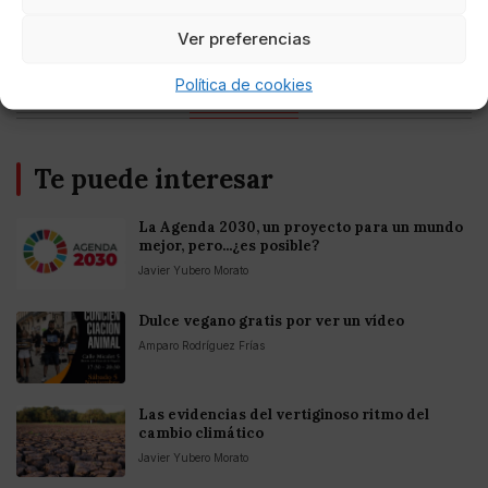
Entretenimiento
Fortnite regresa para iOS en la Unión
Ver preferencias
Europea
Política de cookies
Te puede interesar
La Agenda 2030, un proyecto para un mundo
mejor, pero...¿es posible?
Javier Yubero Morato
Dulce vegano gratis por ver un vídeo
Amparo Rodríguez Frías
Las evidencias del vertiginoso ritmo del
cambio climático
Javier Yubero Morato