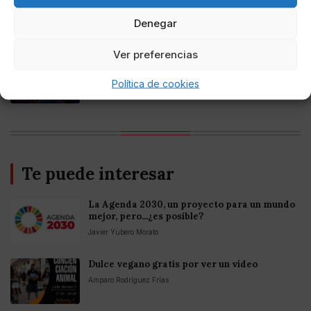
Mejores casinos online con
criptomonedas y Bitcoin en México 2025
Denegar
Ver preferencias
Entretenimiento
Fortnite regresa para iOS en la Unión
Política de cookies
Europea
Te puede interesar
La Agenda 2030, un proyecto para un mundo
mejor, pero...¿es posible?
Javier Yubero Morato
Dulce vegano gratis por ver un vídeo
Amparo Rodríguez Frías