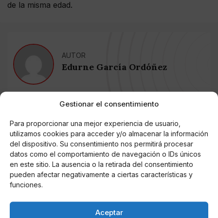
de la misma edad.
AUTOR
Edurne García Ordóñez
Gestionar el consentimiento
Noticias relacionadas
Para proporcionar una mejor experiencia de usuario,
Online Casino
utilizamos cookies para acceder y/o almacenar la información
Mejores Cripto Casinos Online en
del dispositivo. Su consentimiento nos permitirá procesar
Colombia 2025: Bitcoin Casinos
datos como el comportamiento de navegación o IDs únicos
en este sitio. La ausencia o la retirada del consentimiento
pueden afectar negativamente a ciertas características y
Online Casino
Mejores Casinos Online con Bitcoin y
funciones.
Criptomonedas en Argentina 2025
Aceptar
Online Casino