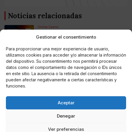
Noticias relacionadas
Online Casino
Mejores Cripto Casinos Online en
Colombia 2025: Bitcoin Casinos
Gestionar el consentimiento
Para proporcionar una mejor experiencia de usuario,
Online Casino
utilizamos cookies para acceder y/o almacenar la información
Mejores Casinos Online con Bitcoin y
del dispositivo. Su consentimiento nos permitirá procesar
Criptomonedas en Argentina 2025
datos como el comportamiento de navegación o IDs únicos
en este sitio. La ausencia o la retirada del consentimiento
pueden afectar negativamente a ciertas características y
Online Casino
Mejores casinos online con
funciones.
criptomonedas y Bitcoin en México 2025
Aceptar
Entretenimiento
Fortnite regresa para iOS en la Unión
Denegar
Europea
Ver preferencias