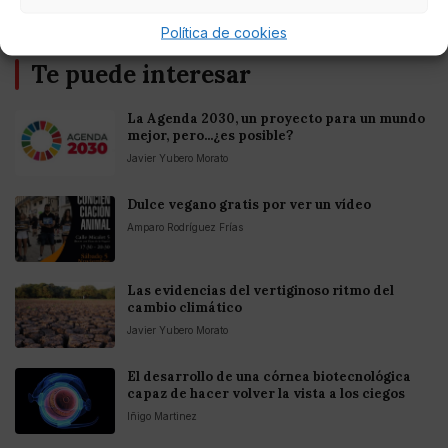
Política de cookies
Te puede interesar
La Agenda 2030, un proyecto para un mundo
mejor, pero...¿es posible?
Javier Yubero Morato
Dulce vegano gratis por ver un vídeo
Amparo Rodríguez Frías
Las evidencias del vertiginoso ritmo del
cambio climático
Javier Yubero Morato
El desarrollo de una córnea biotecnológica
capaz de hacer volver la vista a los ciegos
Iñigo Martinez