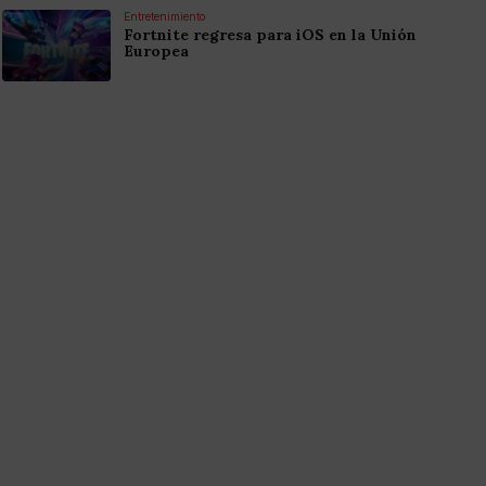
Entretenimiento
Fortnite regresa para iOS en la Unión
Europea