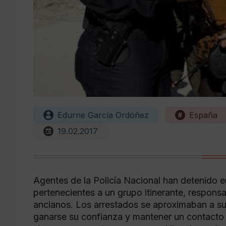
Edurne García Ordóñez
España
19.02.2017
Agentes de la Policía Nacional han detenido 
pertenecientes a un grupo itinerante, respon
ancianos. Los arrestados se aproximaban a su
ganarse su confianza y mantener un contacto fí