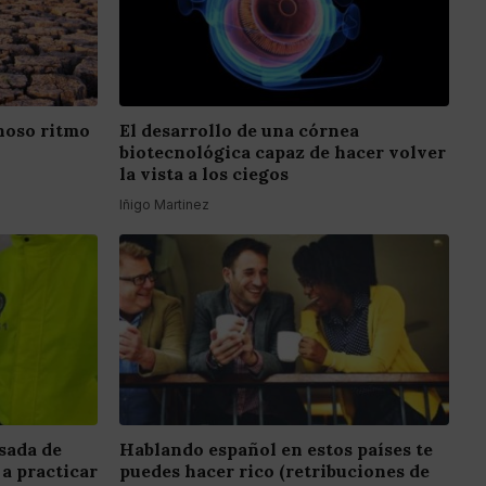
inoso ritmo
El desarrollo de una córnea
biotecnológica capaz de hacer volver
la vista a los ciegos
Iñigo Martinez
sada de
Hablando español en estos países te
 a practicar
puedes hacer rico (retribuciones de