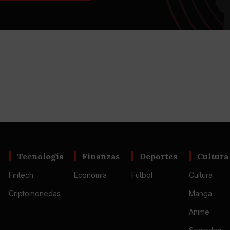
Tecnología
Finanzas
Deportes
Cultura
Fintech
Economía
Fútbol
Cultura
Criptomonedas
Manga
Anime