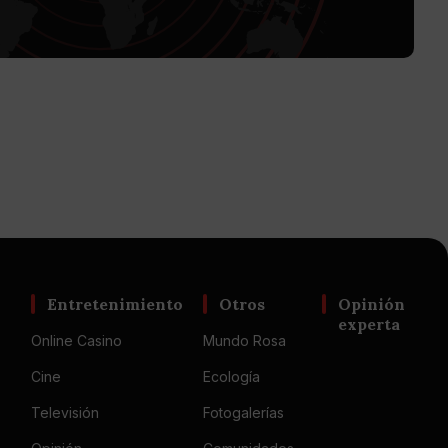
Entretenimiento
Otros
Opinión
experta
Online Casino
Mundo Rosa
Cine
Ecología
Televisión
Fotogalerías