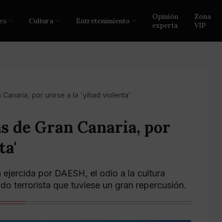
Opinión
Zona
es
Cultura
Entretenimiento
experta
VIP
Canaria, por unirse a la 'yihad violenta'
s de Gran Canaria, por
ta'
 ejercida por DAESH, el odio a la cultura
do terrorista que tuviese un gran repercusión.