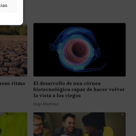
cias
inoso ritmo
El desarrollo de una córnea
biotecnológica capaz de hacer volver
la vista a los ciegos
Iñigo Martinez