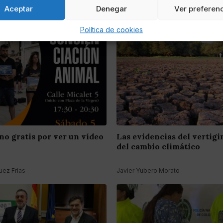
Aceptar
Denegar
Ver preferen
Política de cookies
no gratis por ver un vídeo
Las evidencias del vertig
del cambio climático
ez Frías
Javier Yubero Morato