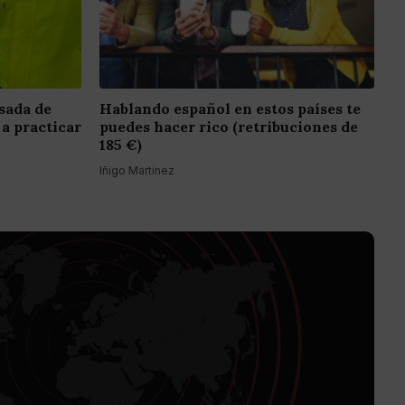
sada de
Hablando español en estos países te
 a practicar
puedes hacer rico (retribuciones de
185 €)
Iñigo Martinez