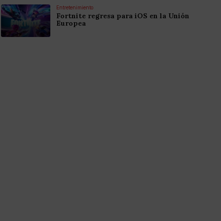
Entretenimiento
Fortnite regresa para iOS en la Unión
Europea