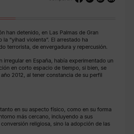
ón han detenido, en Las Palmas de Gran
 la “yihad violenta”. El arrestado ha
do terrorista, de envergadura y repercusión.
n irregular en España, había experimentado un
ción en corto espacio de tiempo, si bien, se
año 2012, al tener constancia de su perfil
tanto en su aspecto físico, como en su forma
 entorno más cercano, incluyendo a sus
 conversión religiosa, sino la adopción de las