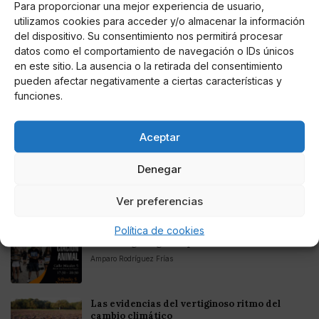
Para proporcionar una mejor experiencia de usuario,
utilizamos cookies para acceder y/o almacenar la información
del dispositivo. Su consentimiento nos permitirá procesar
Entretenimiento
Fortnite regresa para iOS en la Unión
datos como el comportamiento de navegación o IDs únicos
Europea
en este sitio. La ausencia o la retirada del consentimiento
pueden afectar negativamente a ciertas características y
funciones.
Aceptar
Te puede interesar
Denegar
La Agenda 2030, un proyecto para un mundo
mejor, pero...¿es posible?
Ver preferencias
Javier Yubero Morato
Política de cookies
Dulce vegano gratis por ver un vídeo
Amparo Rodríguez Frías
Las evidencias del vertiginoso ritmo del
cambio climático