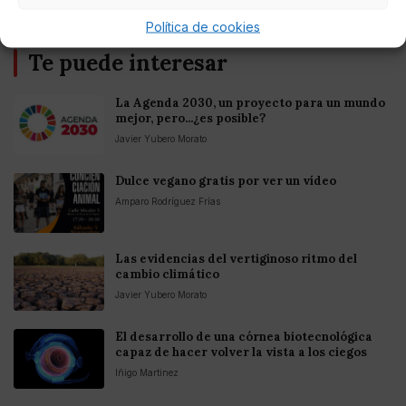
Política de cookies
Te puede interesar
La Agenda 2030, un proyecto para un mundo
mejor, pero...¿es posible?
Javier Yubero Morato
Dulce vegano gratis por ver un vídeo
Amparo Rodríguez Frías
Las evidencias del vertiginoso ritmo del
cambio climático
Javier Yubero Morato
El desarrollo de una córnea biotecnológica
capaz de hacer volver la vista a los ciegos
Iñigo Martinez