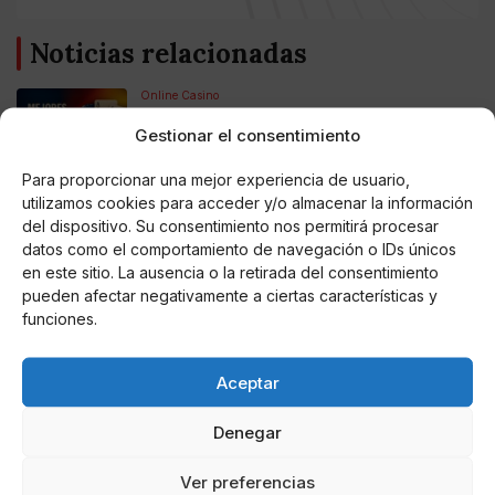
Noticias relacionadas
Online Casino
Mejores Cripto Casinos Online en
Colombia 2025: Bitcoin Casinos
Gestionar el consentimiento
Para proporcionar una mejor experiencia de usuario,
Online Casino
utilizamos cookies para acceder y/o almacenar la información
Mejores Casinos Online con Bitcoin y
del dispositivo. Su consentimiento nos permitirá procesar
Criptomonedas en Argentina 2025
datos como el comportamiento de navegación o IDs únicos
en este sitio. La ausencia o la retirada del consentimiento
pueden afectar negativamente a ciertas características y
Online Casino
Mejores casinos online con
funciones.
criptomonedas y Bitcoin en México 2025
Aceptar
Entretenimiento
Fortnite regresa para iOS en la Unión
Europea
Denegar
Ver preferencias