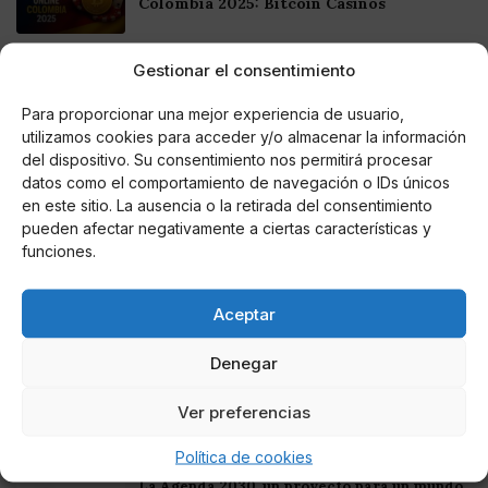
Colombia 2025: Bitcoin Casinos
Gestionar el consentimiento
Online Casino
Mejores Casinos Online con Bitcoin y
Criptomonedas en Argentina 2025
Para proporcionar una mejor experiencia de usuario,
utilizamos cookies para acceder y/o almacenar la información
del dispositivo. Su consentimiento nos permitirá procesar
Online Casino
datos como el comportamiento de navegación o IDs únicos
Mejores casinos online con
criptomonedas y Bitcoin en México 2025
en este sitio. La ausencia o la retirada del consentimiento
pueden afectar negativamente a ciertas características y
funciones.
Entretenimiento
Fortnite regresa para iOS en la Unión
Europea
Aceptar
Denegar
Ver preferencias
Te puede interesar
Política de cookies
La Agenda 2030, un proyecto para un mundo