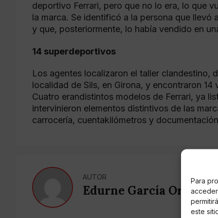
deportivo Ferrari, pero que no lo era, lo que 
la marca. Se identificó a la persona que llevó 
y que, posteriormente, lo había vendido en 
14 superdeportivos
Los agentes localizaron el taller clandestino, 
localidad de Sils, en Girona, y encontraron 14
Cuatro erandistintos modelos de Ferrari, ya lis
intervinieron elementos distintivos de las mar
carrocería, cuentakilómetros y documentación
AUTOR
Para pro
Edurne García Ordóñez
acceder 
permitir
este sit