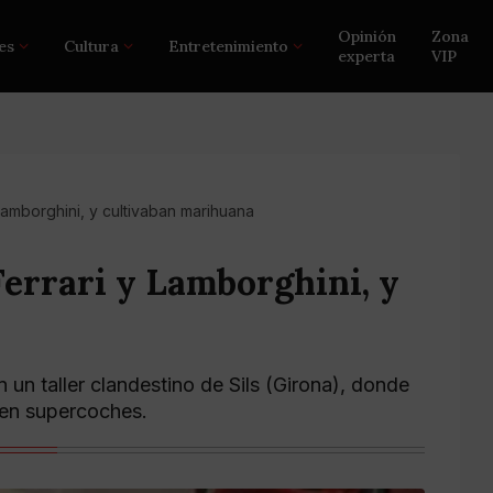
Opinión
Zona
es
Cultura
Entretenimiento
experta
VIP
Lamborghini, y cultivaban marihuana
Ferrari y Lamborghini, y
 un taller clandestino de Sils (Girona), donde
’ en supercoches.