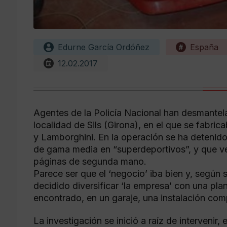
Edurne García Ordóñez
España
12.02.2017
Agentes de la Policía Nacional han desmantela
localidad de Sils (Girona), en el que se fabric
y Lamborghini. En la operación se ha detenid
de gama media en “superdeportivos”, y que ven
páginas de segunda mano.
Parece ser que el ‘negocio’ iba bien y, según s
decidido diversificar ‘la empresa’ con una pla
encontrado, en un garaje, una instalación comp
La investigación se inició a raíz de intervenir