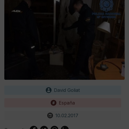
David Goliat
España
10.02.2017