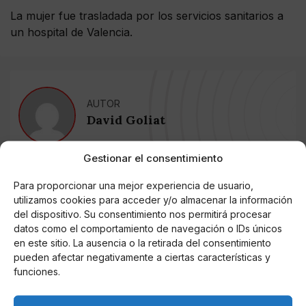
La mujer fue trasladada por los servicios sanitarios a
un hospital de Valencia.
AUTOR
David Goliat
Gestionar el consentimiento
Noticias relacionadas
Para proporcionar una mejor experiencia de usuario,
utilizamos cookies para acceder y/o almacenar la información
Online Casino
del dispositivo. Su consentimiento nos permitirá procesar
Mejores Cripto Casinos Online en
datos como el comportamiento de navegación o IDs únicos
Colombia 2025: Bitcoin Casinos
en este sitio. La ausencia o la retirada del consentimiento
pueden afectar negativamente a ciertas características y
Online Casino
funciones.
Mejores Casinos Online con Bitcoin y
Criptomonedas en Argentina 2025