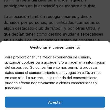
participaban en la asociación de manera altruísta.
La asociación también recogía enseres y dinero
donados por personas, por entidades (camisetas de
algún destacado club de fútbol) y por otras ONG, y
que debían tener como destino ayudar a senegaleses
en su país. Los investigadores tratan de constatar a
donde fueron esas donaciones, ya que al parecer no
Gestionar el consentimiento
llegaron a sus destinatarios.
Para proporcionar una mejor experiencia de usuario,
Hasta la fecha han sido detenidas medio centenar de
utilizamos cookies para acceder y/o almacenar la información
del dispositivo. Su consentimiento nos permitirá procesar
personas, entre ellos los cinco componentes de la
datos como el comportamiento de navegación o IDs únicos
cúpula.
en este sitio. La ausencia o la retirada del consentimiento
pueden afectar negativamente a ciertas características y
La operación ha sido desarrollada por la UCRIF
funciones.
(Unidad Contra Redes de Inmigración y Falsificación
Documental) en la que ha colaborado la Oficina Única
Aceptar
de Extranjería.