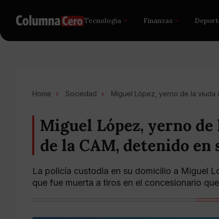
Tecnología
Finanzas
Deport
Home
Sociedad
Miguel López, yerno de la viuda
Miguel López, yerno de 
de la CAM, detenido en 
La policía custodia en su domicilio a Miguel 
que fue muerta a tiros en el concesionario que