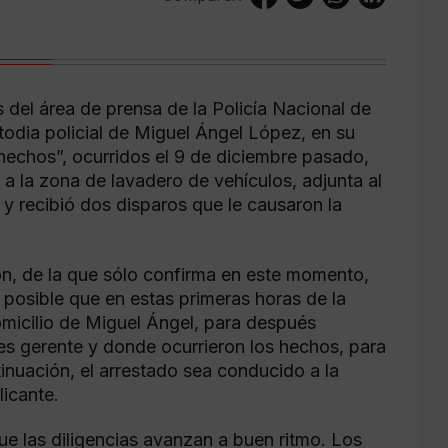
 del área de prensa de la Policía Nacional de
todia policial de Miguel Ángel López, en su
 hechos”, ocurridos el 9 de diciembre pasado,
 la zona de lavadero de vehículos, adjunta al
 y recibió dos disparos que le causaron la
ón, de la que sólo confirma en este momento,
 posible que en estas primeras horas de la
omicilio de Miguel Ángel, para después
es gerente y donde ocurrieron los hechos, para
inuación, el arrestado sea conducido a la
licante.
e las diligencias avanzan a buen ritmo. Los