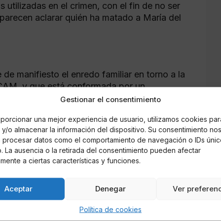
 utilizadas en el crimen, con el fin de no ser
o parecen aclarar quién ha matado a María del
e manifiesto el enredo familiar en torno a la
a CAM, y que está conformada por un
ersiones y negocios.
Gestionar el consentimiento
porcionar una mejor experiencia de usuario, utilizamos cookies par
r, Fanny y Tania, heredan el 60% de las
y/o almacenar la información del dispositivo. Su consentimiento no
 Mari Carmen se decanta por su cuarto y único
á procesar datos como el comportamiento de navegación o IDs únic
aga cargo de sus empresas y del grueso de la
io. La ausencia o la retirada del consentimiento pueden afectar
mente a ciertas características y funciones.
rentamientos familiares. Esta situación hace
Aceptar
Denegar
Ver preferen
ncipio, en el ámbito familiar de la asesinada.
so abierto, tal vez se arroje algo de luz, tras
Política de cookies