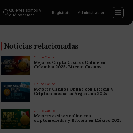
Quiénes somos y
Regístrate
Administración
qué hacemos
Noticias relacionadas
Online Casino
Mejores Cripto Casinos Online en
Colombia 2025: Bitcoin Casinos
Online Casino
Mejores Casinos Online con Bitcoin y
Criptomonedas en Argentina 2025
Online Casino
Mejores casinos online con
criptomonedas y Bitcoin en México 2025