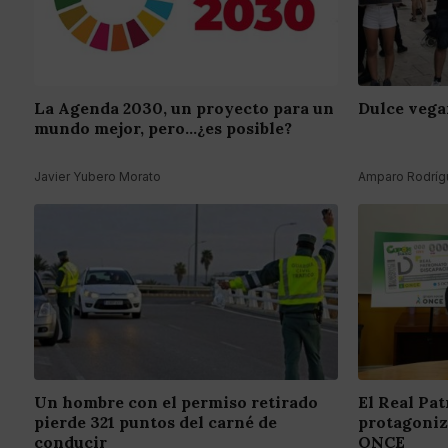
La Agenda 2030, un proyecto para un
Dulce vega
mundo mejor, pero...¿es posible?
Javier Yubero Morato
Amparo Rodrígu
Un hombre con el permiso retirado
El Real Pa
pierde 321 puntos del carné de
protagoniza
conducir
ONCE