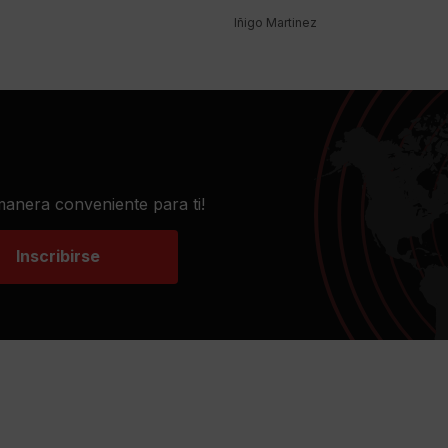
Iñigo Martinez
 manera conveniente para ti!
Inscribirse