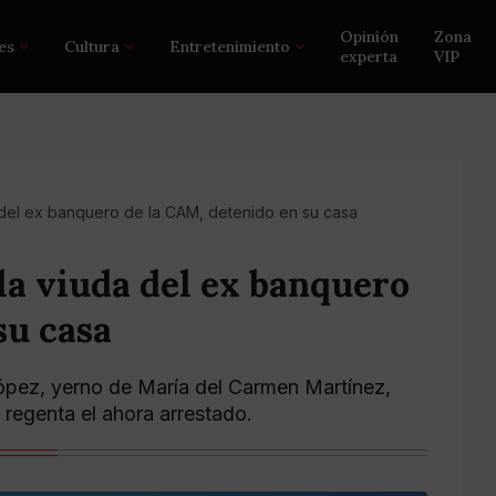
Opinión
Zona
es
Cultura
Entretenimiento
experta
VIP
 del ex banquero de la CAM, detenido en su casa
la viuda del ex banquero
su casa
López, yerno de María del Carmen Martínez,
 regenta el ahora arrestado.