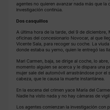
agentes no quieren avanzar nada más que la c
investigación continúa.
Dos casquillos
A última hora de la tarde, del 9 de diciembre
oficinas del concesionario Novocar, al que ll
Vicente Sala, para recoger su coche. La viuda
donde estaba su yerno, quien le entregó las ll
Mari Carmen, baja, se dirige al coche, lo abre,
momento alguien se acerca y le dispara una pri
mujer sale del automóvil arrastrándose por el 
cabeza, que le causa la muerte instantánea.
En la escena del crimen yace María del Carmen
Nadie ha visto nada y no hay cámaras de vigil
Los agentes comienzan la investigación con po