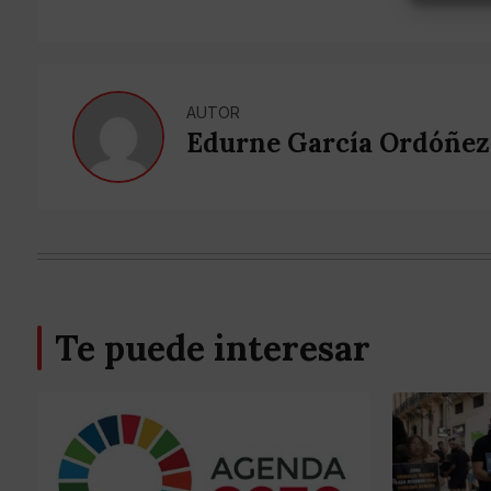
AUTOR
Edurne García Ordóñez
Te puede interesar