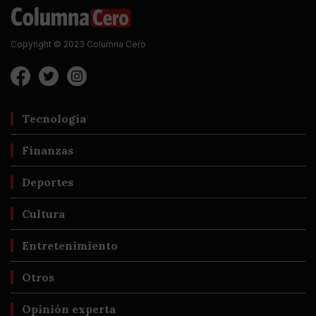
Copyright © 2023 Columna Cero
Tecnología
Finanzas
Deportes
Cultura
Entretenimiento
Otros
Opinión experta