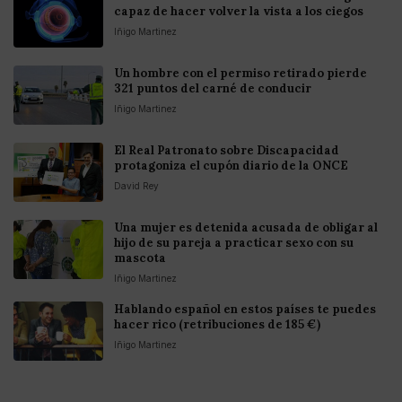
capaz de hacer volver la vista a los ciegos
Iñigo Martinez
Un hombre con el permiso retirado pierde
321 puntos del carné de conducir
Iñigo Martinez
El Real Patronato sobre Discapacidad
protagoniza el cupón diario de la ONCE
David Rey
Una mujer es detenida acusada de obligar al
hijo de su pareja a practicar sexo con su
mascota
Iñigo Martinez
Hablando español en estos países te puedes
hacer rico (retribuciones de 185 €)
Iñigo Martinez