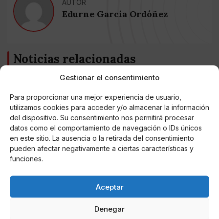
AUTOR
Edurne García Ordóñez
Noticias relacionadas
Gestionar el consentimiento
Online Casino
Mejores Cripto Casinos Online en
Colombia 2025: Bitcoin Casinos
Para proporcionar una mejor experiencia de usuario,
utilizamos cookies para acceder y/o almacenar la información
del dispositivo. Su consentimiento nos permitirá procesar
Online Casino
datos como el comportamiento de navegación o IDs únicos
Mejores Casinos Online con Bitcoin y
Criptomonedas en Argentina 2025
en este sitio. La ausencia o la retirada del consentimiento
pueden afectar negativamente a ciertas características y
funciones.
Online Casino
Mejores casinos online con
criptomonedas y Bitcoin en México 2025
Aceptar
Denegar
Entretenimiento
Fortnite regresa para iOS en la Unión