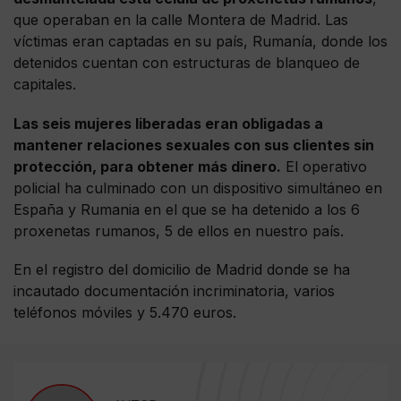
que operaban en la calle Montera de Madrid. Las
víctimas eran captadas en su país, Rumanía, donde los
detenidos cuentan con estructuras de blanqueo de
capitales.
Las seis mujeres liberadas eran obligadas a
mantener relaciones sexuales con sus clientes sin
protección, para obtener más dinero.
El operativo
policial ha culminado con un dispositivo simultáneo en
España y Rumania en el que se ha detenido a los 6
proxenetas rumanos, 5 de ellos en nuestro país.
En el registro del domicilio de Madrid donde se ha
incautado documentación incriminatoria, varios
teléfonos móviles y 5.470 euros.