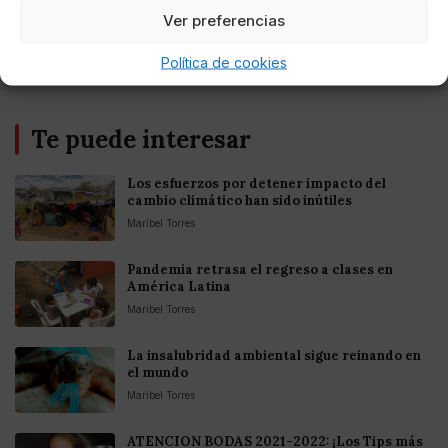
Europea
Ver preferencias
Política de cookies
Te puede interesar
Los esfuerzos por detener impacto del
cambio climático han sido inútiles
Maribel Torres
Pandemia retrasa el regreso a clases en
América Latina
Maribel Torres
La insalubridad ambiental sigue reinando en
el mundo
Maribel Torres
ATENCION BODAS 2021-2022: ¡Los Tips más