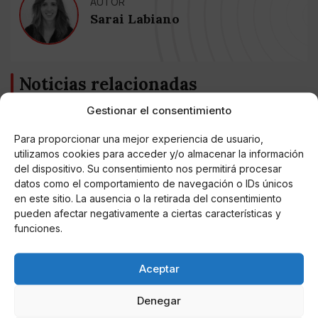
AUTOR
Sarai Labiano
Noticias relacionadas
Gestionar el consentimiento
Online Casino
Mejores Cripto Casinos Online en
Colombia 2025: Bitcoin Casinos
Para proporcionar una mejor experiencia de usuario,
utilizamos cookies para acceder y/o almacenar la información
del dispositivo. Su consentimiento nos permitirá procesar
Online Casino
datos como el comportamiento de navegación o IDs únicos
Mejores Casinos Online con Bitcoin y
Criptomonedas en Argentina 2025
en este sitio. La ausencia o la retirada del consentimiento
pueden afectar negativamente a ciertas características y
funciones.
Online Casino
Mejores casinos online con
criptomonedas y Bitcoin en México 2025
Aceptar
Denegar
Entretenimiento
Fortnite regresa para iOS en la Unión