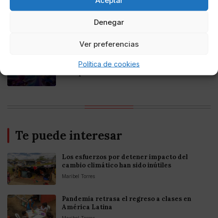
Online Casino
Mejores casinos online con
Denegar
criptomonedas y Bitcoin en México 2025
Ver preferencias
Entretenimiento
Política de cookies
Fortnite regresa para iOS en la Unión
Europea
Te puede interesar
Los esfuerzos por detener impacto del
cambio climático han sido inútiles
Maribel Torres
Pandemia retrasa el regreso a clases en
América Latina
Maribel Torres