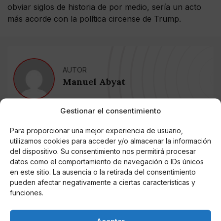
obviar siglos de historia de por medio, sería un acto
más acorde con la política circense de Trump.
AUTOR
Manuel Abyat
Gestionar el consentimiento
Noticias relacionadas
Para proporcionar una mejor experiencia de usuario,
utilizamos cookies para acceder y/o almacenar la información
Online Casino
del dispositivo. Su consentimiento nos permitirá procesar
Mejores Cripto Casinos Online en
Colombia 2025: Bitcoin Casinos
datos como el comportamiento de navegación o IDs únicos
en este sitio. La ausencia o la retirada del consentimiento
pueden afectar negativamente a ciertas características y
Online Casino
funciones.
Mejores Casinos Online con Bitcoin y
Criptomonedas en Argentina 2025
Aceptar