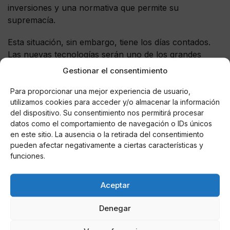
inversiones y una normativa que permite su
supremacía.
Esta situación, sin embargo, tiene los días contados.
Las nuevas tecnologías serán uno de los grandes
aliados del autoconsumo, tanto a nivel de creación de
Gestionar el consentimiento
baterías asequibles que faciliten prescindir de la red
Para proporcionar una mejor experiencia de usuario,
general como por el cada vez menor coste de las
utilizamos cookies para acceder y/o almacenar la información
infraestructuras necesarias.
del dispositivo. Su consentimiento nos permitirá procesar
datos como el comportamiento de navegación o IDs únicos
Sobre todo, están cayendo los precios de los paneles
en este sitio. La ausencia o la retirada del consentimiento
solares, y lo están haciendo de un modo inédito en su
pueden afectar negativamente a ciertas características y
historia, con lo que el panorama va a cambiar de
funciones.
forma decisiva. Sin olvidar las nuevas medidas
energéticas que están a punto de llegar desde Europa.
Aceptar
De lo contrario, cumplir los compromisos de
Denegar
reducción de emisiones de gases de efecto
invernadero a nivel comunitario y nacional será